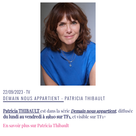
22/09/2023 - TV
0
DEMAIN NOUS APPARTIENT - PATRICIA THIBAULT
I
e
Patricia THIBAULT
est dans la série
Demain nous appartient
, diffusée
L
du lundi au vendredi à 19h10 sur TF1,
et visible sur TF1+
d
En savoir plus sur Patricia Thibault
E