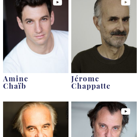
Amine
Jérome
Chaïb
Chappatte