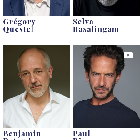
Grégory
Selva
Questel
Rasalingam
Benjamin
Paul