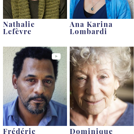
Nathalie
Ana Karina
Lefèvre
Lombardi
Frédéric
Dominique