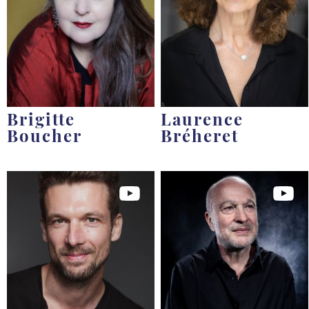
Brigitte
Laurence
Boucher
Bréheret