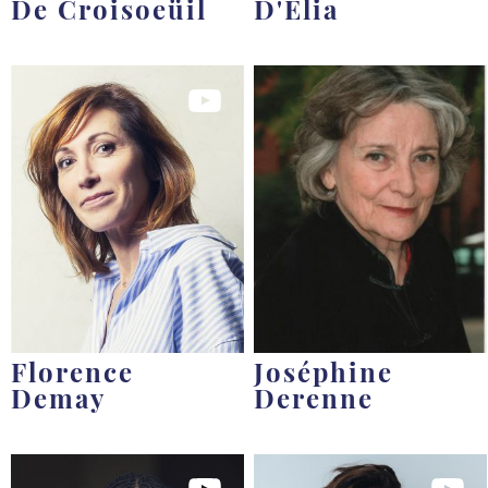
De Croisoeüil
D'Elia
Florence
Joséphine
Demay
Derenne