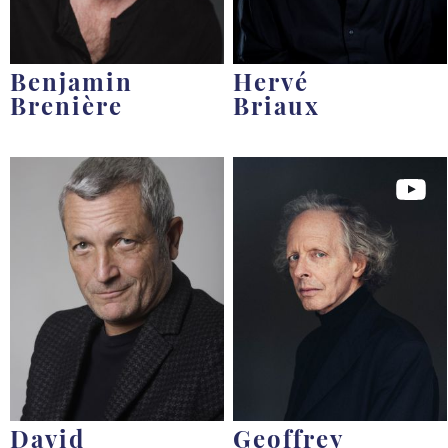
Benjamin
Hervé
Brenière
Briaux
David
Geoffrey