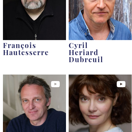
François
Cyril
Hautesserre
Heriard
Dubreuil