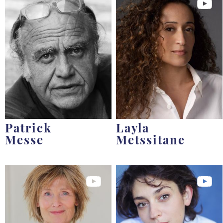
Patrick
Layla
Messe
Metssitane