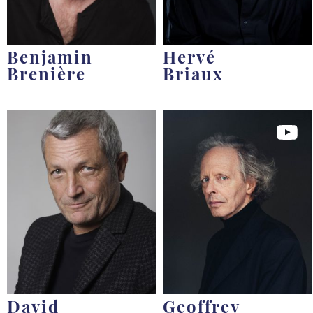
Benjamin
Hervé
Brenière
Briaux
David
Geoffrey