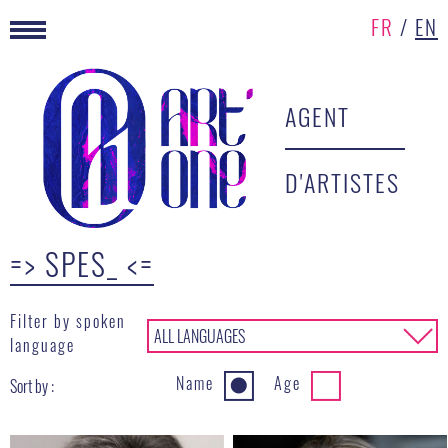
FR
/
EN
AGENT
D'ARTISTES
=> SPES_ <=
Filter by spoken
ALL LANGUAGES
▾
language
Name
Age
Sort by :