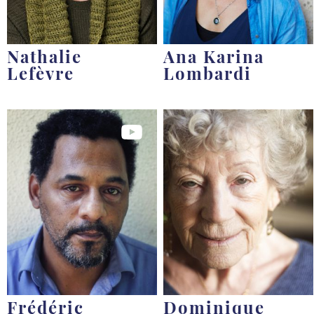
Nathalie
Ana Karina
Lefèvre
Lombardi
Frédéric
Dominique