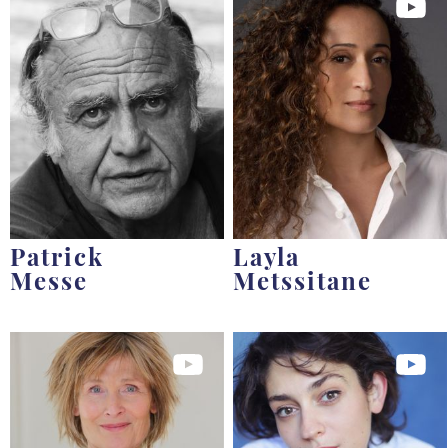
Patrick
Layla
Messe
Metssitane