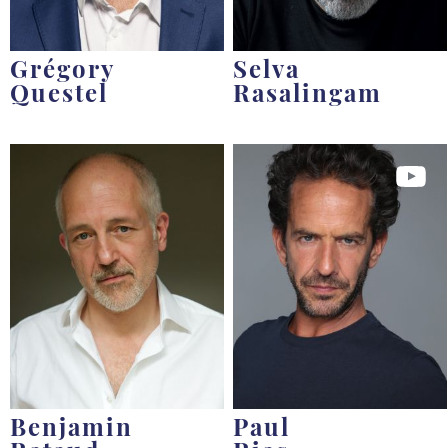
Grégory
Selva
Questel
Rasalingam
Benjamin
Paul