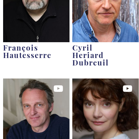
François
Cyril
Hautesserre
Heriard
Dubreuil