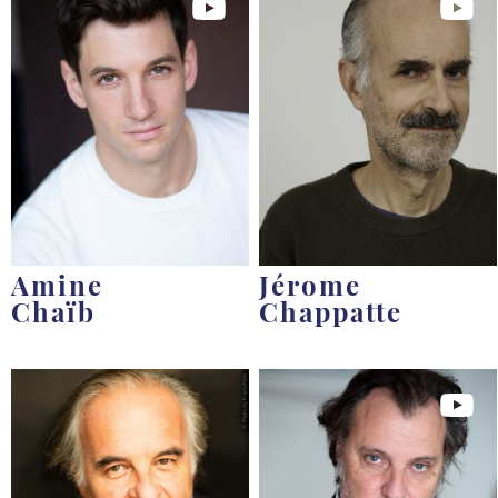
Amine
Jérome
Chaïb
Chappatte