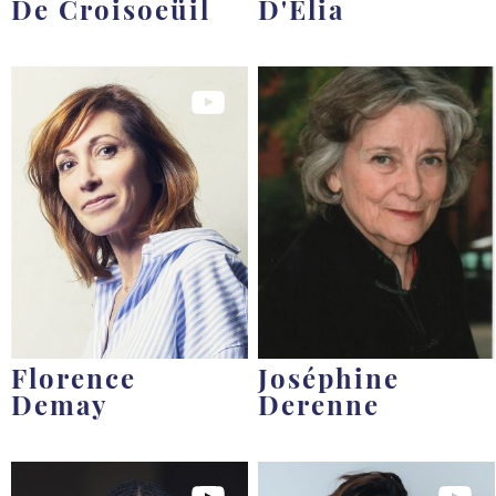
De Croisoeüil
D'Elia
Florence
Joséphine
Demay
Derenne