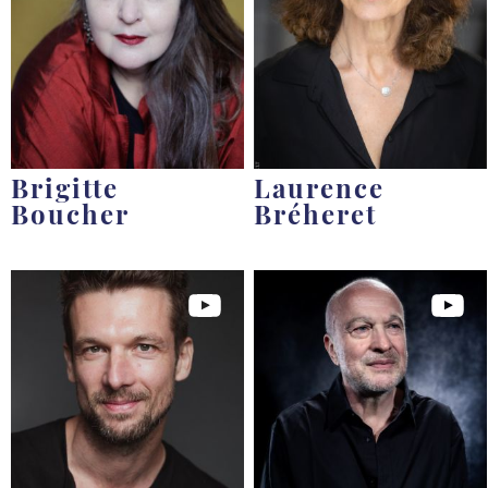
Brigitte
Laurence
Boucher
Bréheret