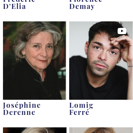
D'Elia
Demay
Joséphine
Lomig
Derenne
Ferré