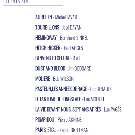
TÉLÉVISION
AURELIEN
- Michel FAVART
TOURBILLONS
- José DAYAN
HEMINGWAY
- Bernhard SINKEL
HITCH HICKER
- Joel FARGES
BENVENUTO CELLINI
- R.A.I
DUST AND BLOOD
- Jim GODDARD
MOLIERE
- Bob WILSON
PASTEUR,LES ANNEES DE RAGE
- Luc BERAUD
LE FANTOME DE LONGSTAFF
- Luc MOULET
LA VIE DEVANT NOUS, SEPT ANS APRÈS
- Luc PAGÈS
POMPIDOU
- Pierre AKNINE
PARIS, ETC...
- Zabou BREITMAN