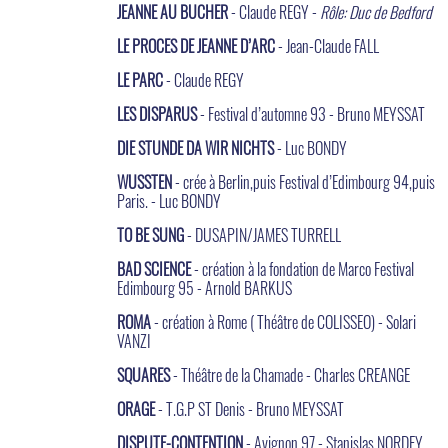
JEANNE AU BUCHER
- Claude REGY -
Rôle: Duc de Bedford
LE PROCES DE JEANNE D’ARC
- Jean-Claude FALL
LE PARC
- Claude REGY
LES DISPARUS
- Festival d’automne 93 - Bruno MEYSSAT
DIE STUNDE DA WIR NICHTS
- Luc BONDY
WUSSTEN
- crée à Berlin,puis Festival d’Edimbourg 94,puis
Paris. - Luc BONDY
TO BE SUNG
- DUSAPIN/JAMES TURRELL
BAD SCIENCE
- création à la fondation de Marco Festival
Edimbourg 95 - Arnold BARKUS
ROMA
- création à Rome ( Théâtre de COLISSEO) - Solari
VANZI
SQUARES
- Théâtre de la Chamade - Charles CREANGE
ORAGE
- T.G.P ST Denis - Bruno MEYSSAT
DISPUTE-CONTENTION
- Avignon 97 - Stanislas NORDEY