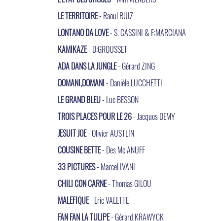
LE TERRITOIRE
- Raoul RUIZ
LONTANO DA LOVE
- S. CASSINI & F;MARCIANA
KAMIKAZE
- D;GROUSSET
ADA DANS LA JUNGLE
- Gérard ZING
DOMANI,DOMANI
- Danièle LUCCHETTI
LE GRAND BLEU
- Luc BESSON
TROIS PLACES POUR LE 26
- Jacques DEMY
JESUIT JOE
- Olivier AUSTEIN
COUSINE BETTE
- Des Mc ANUFF
33 PICTURES
- Marcel IVANI
CHILI CON CARNE
- Thomas GILOU
MALEFIQUE
- Eric VALETTE
FAN FAN LA TULIPE
- Gérard KRAWYCK