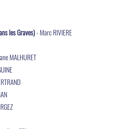
ans les Graves)
- Marc RIVIERE
hane MALHURET
GUINE
BERTRAND
MAN
VERGEZ