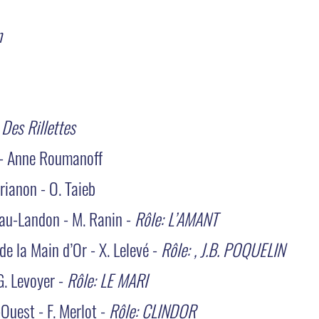
n
 Des Rillettes
- Anne Roumanoff
rianon - O. Taieb
eau-Landon - M. Ranin -
Rôle: L’AMANT
de la Main d’Or - X. Lelevé -
Rôle: , J.B. POQUELIN
G. Levoyer -
Rôle: LE MARI
Ouest - F. Merlot -
Rôle: CLINDOR