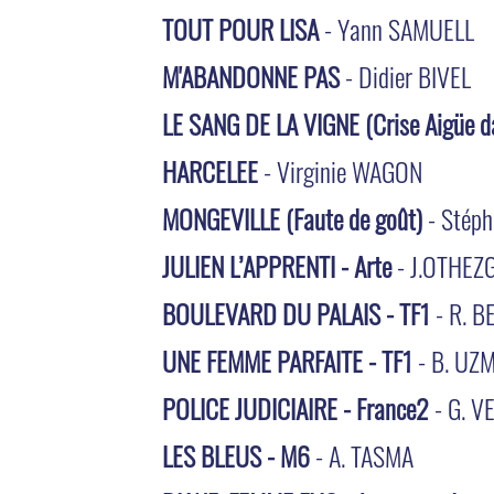
TOUT POUR LISA
- Yann SAMUELL
M'ABANDONNE PAS
- Didier BIVEL
LE SANG DE LA VIGNE (Crise Aigüe d
HARCELEE
- Virginie WAGON
MONGEVILLE (Faute de goût)
- Stép
JULIEN L’APPRENTI - Arte
- J.OTHEZ
BOULEVARD DU PALAIS - TF1
- R. 
UNE FEMME PARFAITE - TF1
- B. UZ
POLICE JUDICIAIRE - France2
- G. 
LES BLEUS - M6
- A. TASMA