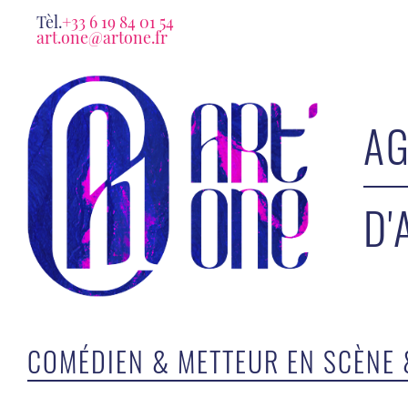
Tèl.
+33 6 19 84 01 54
art.one@artone.fr
AG
D'
COMÉDIEN & METTEUR EN SCÈNE 