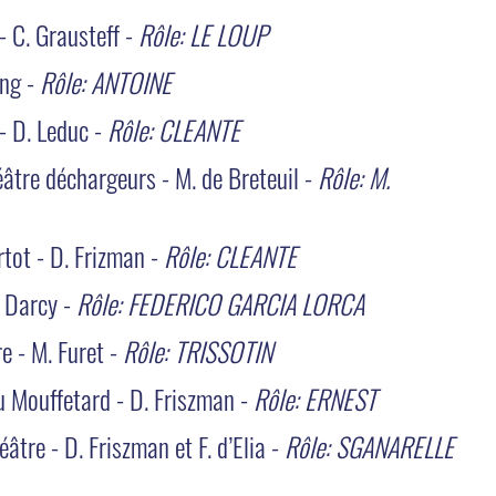
 C. Grausteff -
Rôle: LE LOUP
ing -
Rôle: ANTOINE
- D. Leduc -
Rôle: CLEANTE
éâtre déchargeurs - M. de Breteuil -
Rôle: M.
rtot - D. Frizman -
Rôle: CLEANTE
. Darcy -
Rôle: FEDERICO GARCIA LORCA
re - M. Furet -
Rôle: TRISSOTIN
u Mouffetard - D. Friszman -
Rôle: ERNEST
âtre - D. Friszman et F. d’Elia -
Rôle: SGANARELLE