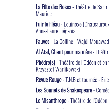
La Fête des Roses
- Théâtre de Sartro
Maurice
Fuir le Fléau
- Equinoxe (Chateauroux)
Anne-Laure Liégeois
Fauves
- La Colline - Wajdi Mouawa
Al Atal, Chant pour ma mère
- Théâtr
Phèdre(s)
- Théâtre de l’Odéon et en
Krzysztof Warlikowski
Revue Rouge
- T.N.B et tournée - Eri
Les Sonnets de Shakespeare
- Comédi
Le Misanthrope
- Théâtre de l’Odéon 