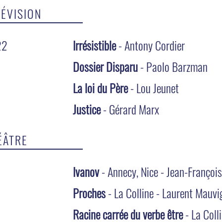
LÉVISION
22
Irrésistible
- Antony Cordier
Dossier Disparu
- Paolo Barzman
La loi du Père
- Lou Jeunet
Justice
- Gérard Marx
ÉÂTRE
Ivanov
- Annecy, Nice - Jean-François
Proches
- La Colline - Laurent Mauvi
Racine carrée du verbe être
- La Coll