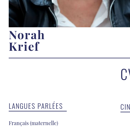
Norah
Krief
C
LANGUES PARLÉES
CI
Français (maternelle)