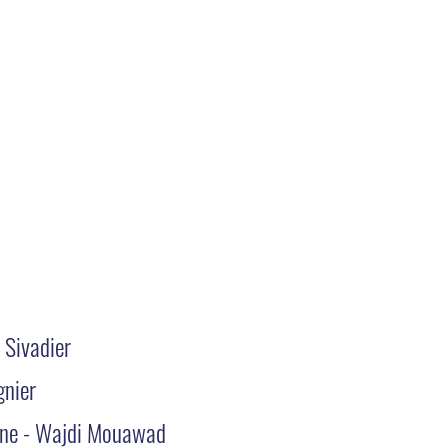
 Sivadier
gnier
ine - Wajdi Mouawad