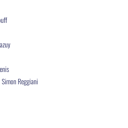
ouff
Mazuy
Denis
t Simon Reggiani