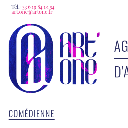
Tèl.
+33 6 19 84 01 54
art.one@artone.fr
AG
D'
COMÉDIENNE