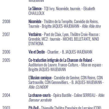
WAJEMANN
Le Silence
- TQI Ivry. Nicomède, tournée. - Elisabeth
CHAILLOUX
2008
Nicomède
- Théâtre de la Tempête, Comédie de Reims.
Tournée - Brigitte JAQUES-WAJEMANN -
Rôle: Rôle titre
2007
Vestiaires
- Pont de Claix, Lyon, Théâtre Croix-Rousse ;
Grenoble, MC2 ; tournée - MICHEL BELLETANTE, NINO
D’INTRONA
2006
Vie et Destin
- Chantier. - B. JAQUES-WAJEMANN
2005
Co-traduction intégrale de La Chanson de Roland
-
Auditorium du Louvre. France-Culture. - Mise en espace :
Brigitte JAQUES-WAJEMANN
L’illusion comique
- Comédie de Genève, CDN Reims, CDN
Sartrouville, CDN Gennevilliers. - B. JAQUES-WAJEMANN -
Rôle: CLINDOR
2004
La chauve-souris
- Opéra Bastille - Coline SERREAU -
Rôle:
Danseur acrobate
2003
Pit-Bull
- Thionville,Théâtre Populaire de Lorraine (CDR),