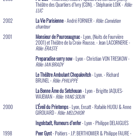
Théâtre des Quartiers d’Ivry (CDN). - Stéphanie LOÏK -
Rôle:
LUC
2002
La Vie Parisienne
- André FORNIER -
Rôle: Comédien
chanteur
2001
Monsieur de Pourceaugnac
- Lyon, (Nuits de Fourvière
2001) et Théâtre de la Croix-Rousse. - Jean LACORNERIE -
Rôle: ÉRASTE
Preparadise sorry now
- Lyon - Christian VON TRESKOW -
Rôle: IAN BRADY
Le Théâtre Ambulant Chopalovitch
- Lyon. - Richard
BRUNEL -
Rôle: PHILIPPE
La Bonne Âme du Setchouan
- Lyon - Brigitte JAQUES-
WAJEMAN -
Rôle: YANG SOUN
2000
L’Éveil du Printemps
- Lyon, Ensatt - Rafaèle HUOU & Anne
GIROUARD -
Rôle: MELCHIOR
Ingolstadt, Rumeurs d’enfer
- Lyon - Philippe DELAIGUES
1998
Peer Gynt
- Poitiers - J.P. BERTHOMIER & Philippe FAURE -