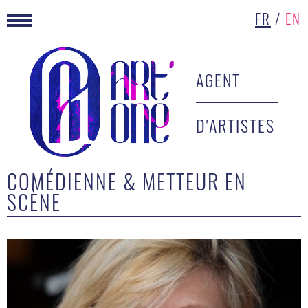
FR
/
EN
AGENT
D'ARTISTES
COMÉDIENNE & METTEUR EN
SCÈNE