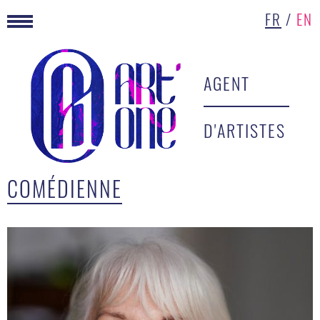
FR
/
EN
AGENT
D'ARTISTES
COMÉDIENNE