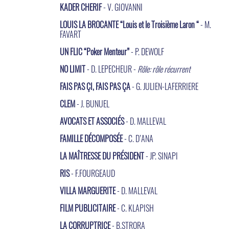
KADER CHERIF
- V. GIOVANNI
LOUIS LA BROCANTE “Louis et le Troisième Laron “
- M.
FAVART
UN FLIC “Poker Menteur”
- P. DEWOLF
NO LIMIT
- D. LEPECHEUR -
Rôle: rôle récurrent
FAIS PAS ÇI, FAIS PAS ÇA
- G. JULIEN-LAFERRIERE
CLEM
- J. BUNUEL
AVOCATS ET ASSOCIÉS
- D. MALLEVAL
FAMILLE DÉCOMPOSÉE
- C. D’ANA
LA MAÎTRESSE DU PRÉSIDENT
- JP. SINAPI
RIS
- F.FOURGEAUD
VILLA MARGUERITE
- D. MALLEVAL
FILM PUBLICITAIRE
- C. KLAPISH
LA CORRUPTRICE
- B.STRORA