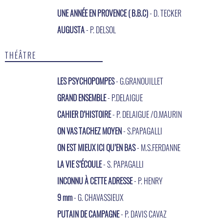
UNE ANNÉE EN PROVENCE ( B.B.C)
- D. TECKER
AUGUSTA
- P. DELSOL
THÉÂTRE
LES PSYCHOPOMPES
- G.GRANOUILLET
GRAND ENSEMBLE
- P.DELAIGUE
CAHIER D’HISTOIRE
- P. DELAIGUE /O.MAURIN
ON VAS TACHEZ MOYEN
- S.PAPAGALLI
ON EST MIEUX ICI QU’EN BAS
- M.S.FERDANNE
LA VIE S’ÉCOULE
- S. PAPAGALLI
INCONNU À CETTE ADRESSE
- P. HENRY
9 mm
- G. CHAVASSIEUX
PUTAIN DE CAMPAGNE
- P. DAVIS CAVAZ