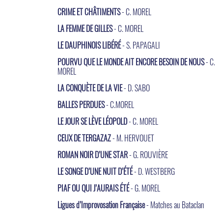
CRIME ET CHÂTIMENTS
- C. MOREL
LA FEMME DE GILLES
- C. MOREL
LE DAUPHINOIS LIBÉRÉ
- S. PAPAGALI
POURVU QUE LE MONDE AIT ENCORE BESOIN DE NOUS
- C.
MOREL
LA CONQUÈTE DE LA VIE
- D. SABO
BALLES PERDUES
- C.MOREL
LE JOUR SE LÈVE LÉOPOLD
- C. MOREL
CEUX DE TERGAZAZ
- M. HERVOUET
ROMAN NOIR D’UNE STAR
- G. ROUVIÈRE
LE SONGE D’UNE NUIT D’ÉTÉ
- D. WESTBERG
PIAF OU QUI J’AURAIS ÉTÉ
- G. MOREL
Ligues d’Improvosation Française
- Matches au Bataclan