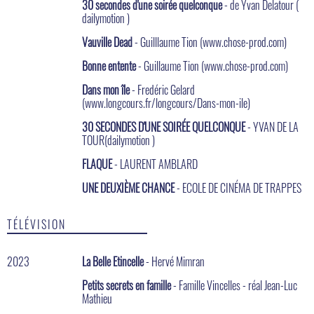
30 secondes d'une soirée quelconque
- de Yvan Delatour (
dailymotion )
Vauville Dead
- Guilllaume Tion (www.chose-prod.com)
Bonne entente
- Guillaume Tion (www.chose-prod.com)
Dans mon île
- Fredéric Gelard
(www.longcours.fr/longcours/Dans-mon-ile)
30 SECONDES D'UNE SOIRÉE QUELCONQUE
- YVAN DE LA
TOUR(dailymotion )
FLAQUE
- LAURENT AMBLARD
UNE DEUXIÈME CHANCE
- ECOLE DE CINÉMA DE TRAPPES
TÉLÉVISION
2023
La Belle Etincelle
- Hervé Mimran
Petits secrets en famille
- Famille Vincelles - réal Jean-Luc
Mathieu