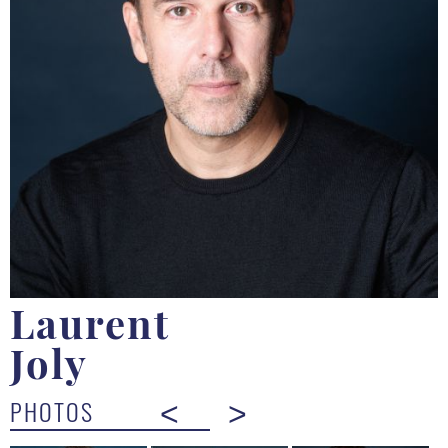
Laurent
Joly
PHOTOS
<
>