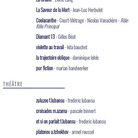
La Saveur de la Mort
- Jean-Luc Herbulot
Coelacanthe
- Court-Métrage - Nicolas Vanackère -
Rôle:
Rôle Principal
Diamant 13
- Gilles Béat
violette au travail
- kita bauchet
la trajectoire oblique
- dominique lohle
pur fiction
- marian handwerker
THÉÂTRE
zuluzoo f.lubansu
- frederic lubansu
croisades m.azama
- pascale binnert
et si on parlait f.lubansu
- frederic lubansu
platonov a.tchekhov
- armel roussel