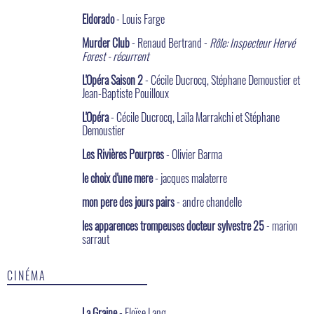
Eldorado
- Louis Farge
Murder Club
- Renaud Bertrand -
Rôle: Inspecteur Hervé
Forest - récurrent
L'Opéra Saison 2
- Cécile Ducrocq, Stéphane Demoustier et
Jean-Baptiste Pouilloux
L'Opéra
- Cécile Ducrocq, Laïla Marrakchi et Stéphane
Demoustier
Les Rivières Pourpres
- Olivier Barma
le choix d'une mere
- jacques malaterre
mon pere des jours pairs
- andre chandelle
les apparences trompeuses docteur sylvestre 25
- marion
sarraut
CINÉMA
La Graine
- Eloïse Lang