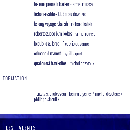
les europeens h.barker
- armel roussel
fiction-realite
- f.lubansu downzoo
le long voyage r.kalish
- richard kalish
roberto zucco b.m. koltes
- armel roussel
le public g. lorca
- frederic dusenne
edmond d.mamet
- cyril baquet
quai ouest b.m.koltes
- michel dezoteux
FORMATION
- i.n.s.a.s. professeur : bernard yerles / michel dezoteux /
philippe sireuil / ...
LES TALENTS