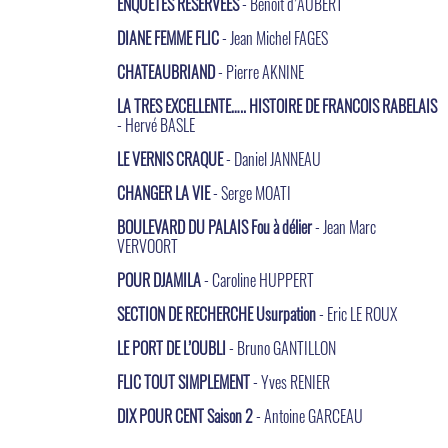
ENQUETES RESERVEES
- Benoit d’AUBERT
DIANE FEMME FLIC
- Jean Michel FAGES
CHATEAUBRIAND
- Pierre AKNINE
LA TRES EXCELLENTE….. HISTOIRE DE FRANCOIS RABELAIS
- Hervé BASLE
LE VERNIS CRAQUE
- Daniel JANNEAU
CHANGER LA VIE
- Serge MOATI
BOULEVARD DU PALAIS Fou à délier
- Jean Marc
VERVOORT
POUR DJAMILA
- Caroline HUPPERT
SECTION DE RECHERCHE Usurpation
- Eric LE ROUX
LE PORT DE L’OUBLI
- Bruno GANTILLON
FLIC TOUT SIMPLEMENT
- Yves RENIER
DIX POUR CENT Saison 2
- Antoine GARCEAU