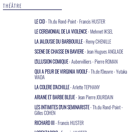
THÉÂTRE
LE CID
- Th.du Rond-Point - Francis HUSTER
LE CEREMONIAL DE LA VIOLENCE
- Mehmet IKSEL
LA JALOUSIE DU BARBOUILLE
- Remy CHENILLE
SCENE DE CHASSE EN BAVIERE
- Jean Hugues ANGLADE
L'ILLUSION COMIQUE
- Aubervilliers - Pierre ROMAN
QUI A PEUR DE VIRGINIA WOOLF
- Th.de l'Oeuvre - Yutaka
WADA
LA COLERE D'ACHILLE
- Arlette TEPHANY
ARIANE ET BARBE BLEUE
- Jean Pierre JOURDAIN
LES INTIMITES D'UN SEMINARISTE
- Th.du Rond-Point -
Gilles COHEN
RICHARD III
- Francis HUSTER