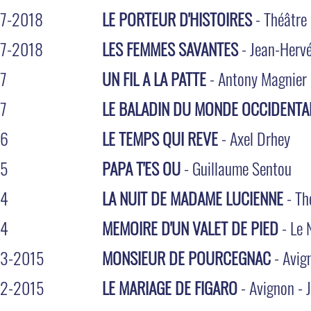
7-2018
LE PORTEUR D'HISTOIRES
- Théâtre 
7-2018
LES FEMMES SAVANTES
- Jean-Herv
7
UN FIL A LA PATTE
- Antony Magnier
7
LE BALADIN DU MONDE OCCIDENTA
16
LE TEMPS QUI REVE
- Axel Drhey
15
PAPA T'ES OU
- Guillaume Sentou
14
LA NUIT DE MADAME LUCIENNE
- Th
14
MEMOIRE D'UN VALET DE PIED
- Le 
3-2015
MONSIEUR DE POURCEGNAC
- Avig
2-2015
LE MARIAGE DE FIGARO
- Avignon - 