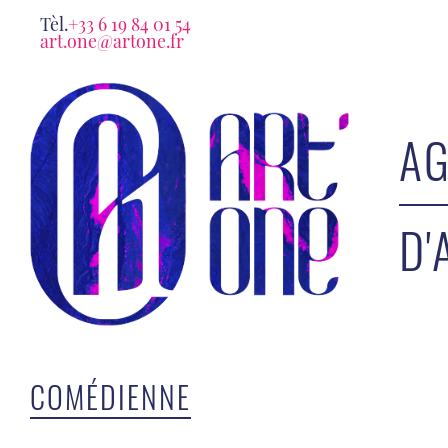
Tèl.
+33 6 19 84 01 54
art.one@artone.fr
AG
D'
COMÉDIENNE