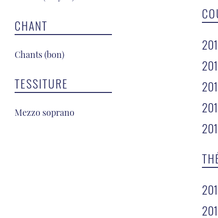
CO
CHANT
20
Chants (bon)
20
TESSITURE
20
20
Mezzo soprano
20
TH
20
20