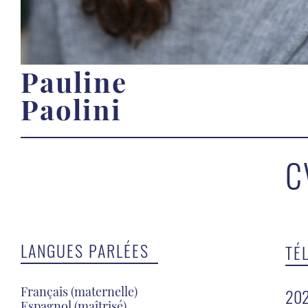
Pauline
Paolini
C
LANGUES PARLÉES
TÉ
Français (maternelle)
20
Espagnol (maîtrisé)