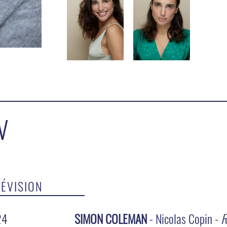
V
LÉVISION
24
SIMON COLEMAN
- Nicolas Copin -
R