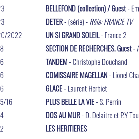
23
BELLEFOND (collection) / Guest
- Emi
23
DETER
- (série) -
Rôle: FRANCE TV
20/2022
UN SI GRAND SOLEIL
- France 2
18
SECTION DE RECHERCHES. Guest
- 
16
TANDEM
- Christophe Douchand
16
COMISSAIRE MAGELLAN
- Lionel Ch
16
GLACE
- Laurent Herbiet
5/16
PLUS BELLE LA VIE
- S. Perrin
14
DOS AU MUR
- D. Delaitre et P.Y To
12
LES HERITIERES