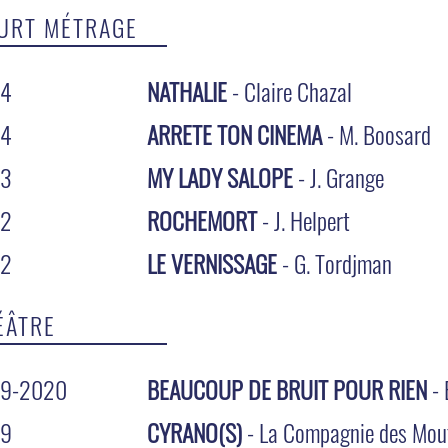
URT MÉTRAGE
14
NATHALIE
- Claire Chazal
14
ARRETE TON CINEMA
- M. Boosard
13
MY LADY SALOPE
- J. Grange
12
ROCHEMORT
- J. Helpert
12
LE VERNISSAGE
- G. Tordjman
ÉÂTRE
19-2020
BEAUCOUP DE BRUIT POUR RIEN
- 
19
CYRANO(S)
- La Compagnie des Mou