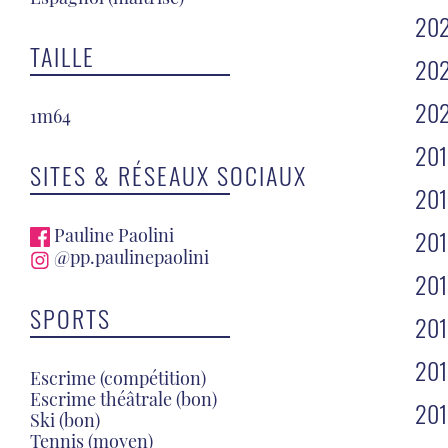
20
TAILLE
20
20
1m64
20
SITES & RÉSEAUX SOCIAUX
20
Pauline Paolini
20
@pp.paulinepaolini
20
SPORTS
201
20
Escrime (compétition)
Escrime théâtrale (bon)
20
Ski (bon)
Tennis (moyen)