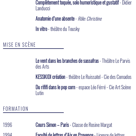
Complètement toquée, solo humoristique et gustatif
- Didier
Landucci
Anatomie d’une absente
-
Rôle: Christine
In vitro
- théâtre du Tousky
MISE EN SCÈNE
Le vent dans les branches de sassafras
- Théâtre Le Parvis
des Arts
KESSKIDI création
- théâtre Le Ruissatel - Cie des Comados
Du rififi dans le pop corn
- espace Léo Férré - Cie Art Scène
Lutin
FORMATION
1996
Cours Simon – Paris
- Classe de Rosine Margat
1994
Faculté de lettres d’Aix en Provence
- Licence de lettres