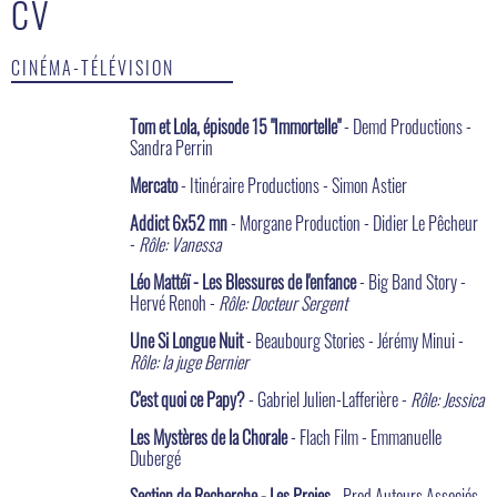
CV
CINÉMA-TÉLÉVISION
Tom et Lola, épisode 15 "Immortelle"
- Demd Productions -
Sandra Perrin
Mercato
- Itinéraire Productions - Simon Astier
Addict 6x52 mn
- Morgane Production - Didier Le Pêcheur
-
Rôle: Vanessa
Léo Mattéï - Les Blessures de l'enfance
- Big Band Story -
Hervé Renoh -
Rôle: Docteur Sergent
Une Si Longue Nuit
- Beaubourg Stories - Jérémy Minui -
Rôle: la juge Bernier
C'est quoi ce Papy?
- Gabriel Julien-Lafferière -
Rôle: Jessica
Les Mystères de la Chorale
- Flach Film - Emmanuelle
Dubergé
Section de Recherche - Les Proies
- Prod Auteurs Associés