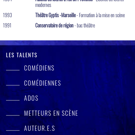
modernes
1993
Théâtre Gyptis -Marseille
- Formation à la mise en scène
1991
Conservatoire de région
- bac théâtre
LES TALENTS
COMÉDIENS
COMÉDIENNES
ADOS
METTEURS EN SCÈNE
AUTEUR.E.S