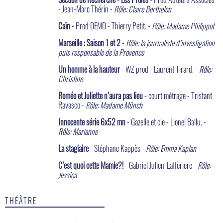
- Jean-Marc Thérin -
Rôle: Claire Berthelon
Caïn
- Prod DEMD - Thierry Petit. -
Rôle: Madame Philippot
Marseille : Saison 1 et 2
-
Rôle: la journaliste d’investigation
puis responsable de la Provence
Un homme à la hauteur
- WZ prod - Laurent Tirard. -
Rôle:
Christine
Roméo et Juliette n’aura pas lieu
- court métrage - Tristant
Ravasco -
Rôle: Madame Mûnch
Innocente série 6x52 mn
- Gazelle et cie - Lionel Ballu. -
Rôle: Marianne
La stagiaire
- Stéphane Kappès -
Rôle: Emma Kaplan
C’est quoi cette Mamie?!
- Gabriel Julien-Laffèriere -
Rôle:
Jessica
THÉÂTRE