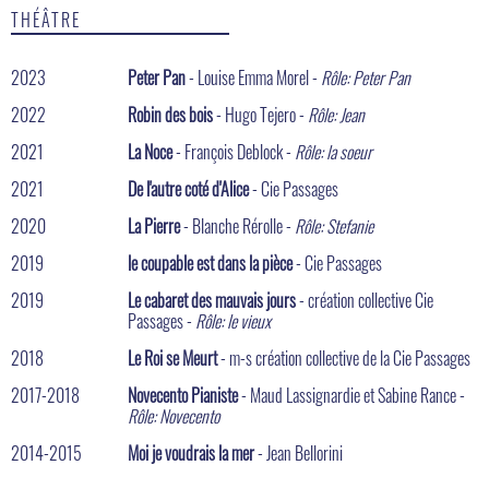
THÉÂTRE
2023
Peter Pan
- Louise Emma Morel -
Rôle: Peter Pan
2022
Robin des bois
- Hugo Tejero -
Rôle: Jean
2021
La Noce
- François Deblock -
Rôle: la soeur
2021
De l'autre coté d'Alice
- Cie Passages
2020
La Pierre
- Blanche Rérolle -
Rôle: Stefanie
2019
le coupable est dans la pièce
- Cie Passages
2019
Le cabaret des mauvais jours
- création collective Cie
Passages -
Rôle: le vieux
2018
Le Roi se Meurt
- m-s création collective de la Cie Passages
2017-2018
Novecento Pianiste
- Maud Lassignardie et Sabine Rance -
Rôle: Novecento
2014-2015
Moi je voudrais la mer
- Jean Bellorini