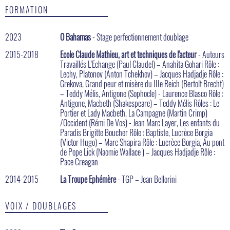
FORMATION
2023
O Bahamas
- Stage perfectionnement doublage
2015-2018
Ecole Claude Mathieu, art et techniques de l'acteur
- Auteurs
Travaillés L’Echange (Paul Claudel) – Anahita Gohari Rôle :
Lechy, Platonov (Anton Tchekhov) – Jacques Hadjadje Rôle :
Grekova, Grand peur et misère du IIIe Reich (Bertolt Brecht)
– Teddy Mélis, Antigone (Sophocle) - Laurence Blasco Rôle :
Antigone, Macbeth (Shakespeare) – Teddy Mélis Rôles : Le
Portier et Lady Macbeth, La Campagne (Martin Crimp)
/Occident (Rémi De Vos) - Jean Marc Layer, Les enfants du
Paradis Brigitte Boucher Rôle : Baptiste, Lucrèce Borgia
(Victor Hugo) – Marc Shapira Rôle : Lucrèce Borgia, Au pont
de Pope Lick (Naomie Wallace ) – Jacques Hadjadje Rôle :
Pace Creagan
2014-2015
La Troupe Ephémère
- TGP – Jean Bellorini
VOIX / DOUBLAGES