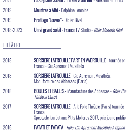
2021
La Stagiaire Saison 7 "Etre et Avoir été"
- Alexandre Pidoux
2019
Meurtres à Albi
- Delphine Lemoine
2019
Profilage "Louves"
- Didier Bivel
2018-2023
Un si grand soleil
- France TV Studio -
Rôle: Monette Réal
THÉÂTRE
2018
SORCIERE LATROUILLE PART EN VADROUILLE
- tournée en
France - Cie Apremont Musithéa
2018
SORCIERE LATROUILLE
- Cie Apremont Musithéa,
Manufacture des Abbesses (Paris)
2018
BOULES ET BALLES
- Manufacture des Abbesses -
Rôle: Cie
Théâtral Ouest
2017
SORCIERE LATROUILLE
- A la Folie Théâtre (Paris) tournée
France.
Spectacle lauréat aux P'tits Molières 2017, prix jeune public
2016
PATATI ET PATATA
-
Rôle: Cie Apremont Musithéa Avignon