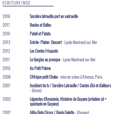
ECRITURE/MSC
2018
Sorcière latrouille part en vadrouille
2017
Boules et Balles
2016
Patati et Patata
2013
Entrée- Platon- Dessert
- Lycée Montreuil sur Mer
2012
Les Contes Frisquets
2011
Le Gorgias ou presque
- Lycée Montreuil sur Mer
2010
Au Petit Poème
2008
L'Afrique petit Chaka
- mise en scène à l'Unesco, Paris
2007
Accident de tv / Sorcière Latrouille / Contes d'ici et d'ailleurs
- (Aisne)
2003
Légendes d'Amazonie, Histoires de Guyane (création cd +
spectacle en Guyane)
2002
Aliba Boto Circus / Roule Galette
- (Guyane)