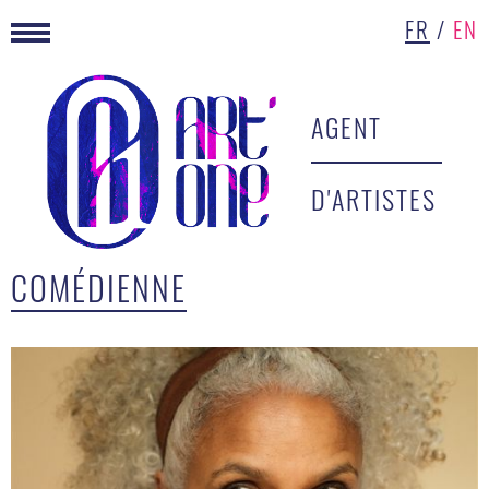
FR
/
EN
AGENT
D'ARTISTES
COMÉDIENNE