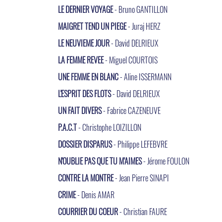
LE DERNIER VOYAGE
- Bruno GANTILLON
MAIGRET TEND UN PIEGE
- Juraj HERZ
LE NEUVIEME JOUR
- David DELRIEUX
LA FEMME REVEE
- Miguel COURTOIS
UNE FEMME EN BLANC
- Aline ISSERMANN
L'ESPRIT DES FLOTS
- David DELRIEUX
UN FAIT DIVERS
- Fabrice CAZENEUVE
P.A.C.T
- Christophe LOIZILLON
DOSSIER DISPARUS
- Philippe LEFEBVRE
N'OUBLIE PAS QUE TU M'AIMES
- Jérome FOULON
CONTRE LA MONTRE
- Jean Pierre SINAPI
CRIME
- Denis AMAR
COURRIER DU COEUR
- Christian FAURE