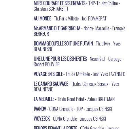
MERE COURAGE ET SES ENFANTS
- TNP-Th.Nat.Colline -
Christian SCHIARETTI
AU MONDE
- Th.Paris Villette - Joel POMMERAT
Mr.ARMAND DIT GARRINCHA
- Nancy- Marseille - François
BERREUR
DOMMAGE QU'ELLE SOIT UNE PUTAIN
- Th. d'Ivry - Yves
BEAUNESNE
UNE LUNE POUR LES DESHERITES
- Neuchâtel - Carouge -
Robert BOUVIER
VOYAGE EN SICILE
- Th. de l'Athénée - Jean Yves LAZENNEC
LE CANARD SAUVAGE
- Th.des Gémeaux Sceaux - Yves
BEAUNESNE
LA MEDAILLE
- Th du Rond Point - Zabou BREITMAN
IVANOV
- CDNA Grenoble - TOP - Jacques OSINSKI
WOYZECK
- CDNA Grenoble - Jacques OSINSKI
DEHORS DEVANT LA PORTE
- CDNA Grenoble - Jacques