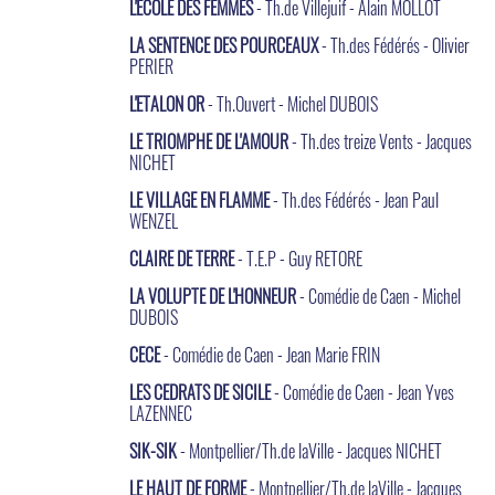
L'ECOLE DES FEMMES
- Th.de Villejuif - Alain MOLLOT
LA SENTENCE DES POURCEAUX
- Th.des Fédérés - Olivier
PERIER
L'ETALON OR
- Th.Ouvert - Michel DUBOIS
LE TRIOMPHE DE L'AMOUR
- Th.des treize Vents - Jacques
NICHET
LE VILLAGE EN FLAMME
- Th.des Fédérés - Jean Paul
WENZEL
CLAIRE DE TERRE
- T.E.P - Guy RETORE
LA VOLUPTE DE L'HONNEUR
- Comédie de Caen - Michel
DUBOIS
CECE
- Comédie de Caen - Jean Marie FRIN
LES CEDRATS DE SICILE
- Comédie de Caen - Jean Yves
LAZENNEC
SIK-SIK
- Montpellier/Th.de laVille - Jacques NICHET
LE HAUT DE FORME
- Montpellier/Th.de laVille - Jacques