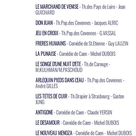
LE MARCHAND DE VENISE
- Th.des Pays de Loire - Jean
GUICHARD
DON JUAN
- Th.Pop.des Cevennes - Jacques ALRIC
JEU EN CROIX
- Th.Pop.des Cevennes - G.VASSAL
FRERES HUMAINS
- Comédie de St.Etienne - Guy LAUZIN
LA PUNAISE
- Comédie de Caen - Michel DUBOIS
LE SONGE D'UNE NUIT D'ETE
- Th.de Carouge -
M.KULHMAN/M.PASCHOUD
ARLEQUIN PIEDS DANS L'EAU
- Th.Pop.des Cevennes -
André GILLES
LES TETES DE CUIR
- Th.Drapier à Strasbourg - Gaston
JUNG
ANTIGONE
- Comédie de Caen - Claude YERSIN
LE DESAMOUR
- Comédie de Caen - Michel DUBOIS
LE NOUVEAU MENOZA
- Comédie de Caen - Michel DUBOIS