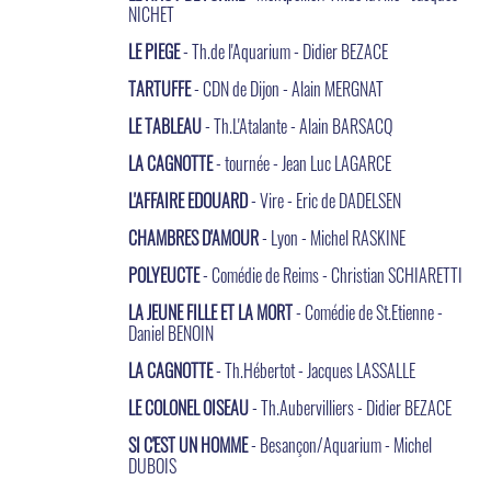
NICHET
LE PIEGE
- Th.de l'Aquarium - Didier BEZACE
TARTUFFE
- CDN de Dijon - Alain MERGNAT
LE TABLEAU
- Th.L'Atalante - Alain BARSACQ
LA CAGNOTTE
- tournée - Jean Luc LAGARCE
L'AFFAIRE EDOUARD
- Vire - Eric de DADELSEN
CHAMBRES D'AMOUR
- Lyon - Michel RASKINE
POLYEUCTE
- Comédie de Reims - Christian SCHIARETTI
LA JEUNE FILLE ET LA MORT
- Comédie de St.Etienne -
Daniel BENOIN
LA CAGNOTTE
- Th.Hébertot - Jacques LASSALLE
LE COLONEL OISEAU
- Th.Aubervilliers - Didier BEZACE
SI C'EST UN HOMME
- Besançon/Aquarium - Michel
DUBOIS