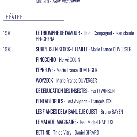
Maillard -
Rôle: Jean Benoit
THÉÂTRE
1976
LE TRIOMPHE DE L'AMOUR
- Th.du Campagnol - Jean claude
PENCHENAT
1978
SURPLUS EN STOCK-FUTAILLE
- Marie France DUVERGER
PINOCCHIO
- Hervé COLIN
L'EPREUVE
- Marie France DUVERGER
WOYZECK
- Marie France DUVERGER
DE L'EDUCATION DES INSECTES
- Eva LEWINSON
PENTABLOGUES
- Fest.Avignon - François JOXE
LES FIANCES DE LA BANLIEUE OUEST
- Bruno BAYEN
LE MALADE IMAGINAIRE
- Jean Michel RABEUX
BETTINE
- Th.de Vitry - Daniel GIRARD