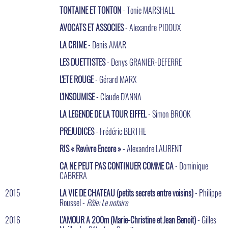
TONTAINE ET TONTON
- Tonie MARSHALL
AVOCATS ET ASSOCIES
- Alexandre PIDOUX
LA CRIME
- Denis AMAR
LES DUETTISTES
- Denys GRANIER-DEFERRE
L'ETE ROUGE
- Gérard MARX
L'INSOUMISE
- Claude D'ANNA
LA LEGENDE DE LA TOUR EIFFEL
- Simon BROOK
PREJUDICES
- Frédéric BERTHE
RIS « Revivre Encore »
- Alexandre LAURENT
CA NE PEUT PAS CONTINUER COMME CA
- Dominique
CABRERA
2015
LA VIE DE CHATEAU (petits secrets entre voisins)
- Philippe
Roussel -
Rôle: Le notaire
2016
L'AMOUR A 200m (Marie-Christine et Jean Benoit)
- Gilles