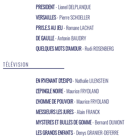
PRESIDENT
- Lionel DELPLANQUE
VERSAILLES
- Pierre SCHOELLER
PRIS.E.S AU JEU
- Romane LACHAT
DE GAULLE
- Antonin BAUDRY
QUELQUES MOTS D'AMOUR
- Rudi ROSENBERG
TÉLÉVISION
EN R'VENANT D'L'EXPO
- Nathalie LILENSTEIN
L'EPINGLE NOIRE
- Maurice FRYDLAND
L'HOMME DE POUVOIR
- Maurice FRYDLAND
MESSIEURS LES JURES
- Alain FRANCK
MYSTERES ET BULLES DE GOMME
- Bernard DUMONT
LES GRANDS ENFANTS
- Denys GRANIER-DEFERRE