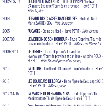
2002/03/04
LE CHIEN DU JARDINIER
- TH.DE L'OPPRIMÉ/Festival
d'Almagro Espagne/Tournée en province - Hervé PETIT -
Rôle: le père
2004
LE BABIL DES CLASSES DANGEREUSES
- Etoile du Nord -
Maria ZACHENSKA -
Rôle: le patron
2005
FUGACES
- Etoine du Nord - Hervé PETIT -
Rôle: l'artiste
2007/08
LE MEDECIN DE SON HONNEUR
- Th.de l'Opprimé/Tournée
province et banlieue - Hervé PETIT -
Rôle: Le roi Pierre 1er
2009/2011
LE TERRIER
- Th.de l’Opprimé/ Le vent se
lève/Avigàn/Tournée province et banlieue - Antoine ROUX –
H.PETIT -
Rôle: L'animal (un seul en scène)
2010
LA LUTINE
- Théâtre de l'Opprimé/Tournée banlieue - Hervé
PETIT
2013
LES COULEURS DE LORCA
- Th de l’Epée de Bois, sept 2013
- Hervé PETIT -
Rôle: Le poète
2012/14/15
LA MAISON DE BERNARDA ALBA
- Th de l’Opprimé/Th.
Ménilmontant/Th. de l'Epée de Bois - Hervé PETIT