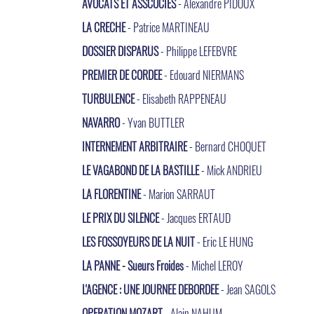
AVOCATS ET ASSCOCIES
- Alexandre PIDOUX
LA CRECHE
- Patrice MARTINEAU
DOSSIER DISPARUS
- Philippe LEFEBVRE
PREMIER DE CORDEE
- Edouard NIERMANS
TURBULENCE
- Elisabeth RAPPENEAU
NAVARRO
- Yvan BUTTLER
INTERNEMENT ARBITRAIRE
- Bernard CHOQUET
LE VAGABOND DE LA BASTILLE
- Mick ANDRIEU
LA FLORENTINE
- Marion SARRAUT
LE PRIX DU SILENCE
- Jacques ERTAUD
LES FOSSOYEURS DE LA NUIT
- Eric LE HUNG
LA PANNE - Sueurs Froides
- Michel LEROY
L'AGENCE : UNE JOURNEE DEBORDEE
- Jean SAGOLS
OPERATION MOZART
- Alain NAHUM