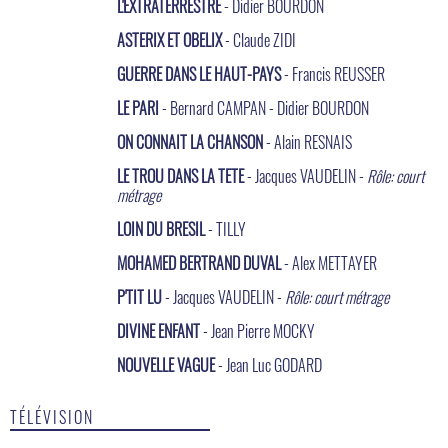
L'EXTRATERRESTRE
- Didier BOURDON
ASTERIX ET OBELIX
- Claude ZIDI
GUERRE DANS LE HAUT-PAYS
- Francis REUSSER
LE PARI
- Bernard CAMPAN - Didier BOURDON
ON CONNAIT LA CHANSON
- Alain RESNAIS
LE TROU DANS LA TETE
- Jacques VAUDELIN -
Rôle: court
métrage
LOIN DU BRESIL
- TILLY
MOHAMED BERTRAND DUVAL
- Alex METTAYER
P'TIT LU
- Jacques VAUDELIN -
Rôle: court métrage
DIVINE ENFANT
- Jean Pierre MOCKY
NOUVELLE VAGUE
- Jean Luc GODARD
TÉLÉVISION