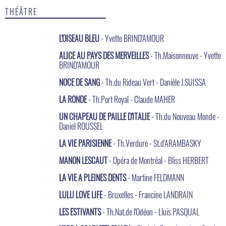
THÉÂTRE
L'OISEAU BLEU
- Yvette BRIND'AMOUR
ALICE AU PAYS DES MERVEILLES
- Th.Maisonneuve - Yvette
BRIND'AMOUR
NOCE DE SANG
- Th.du Rideau Vert - Danièle J.SUISSA
LA RONDE
- Th.Port Royal - Claude MAHER
UN CHAPEAU DE PAILLE D'ITALIE
- Th.du Nouveau Monde -
Daniel ROUSSEL
LA VIE PARISIENNE
- Th.Verdure - St.d'ARAMBASKY
MANON LESCAUT
- Opéra de Montréal - Bliss HERBERT
LA VIE A PLEINES DENTS
- Martine FELDMANN
LULU LOVE LIFE
- Bruxelles - Francine LANDRAIN
LES ESTIVANTS
- Th.Nat.de l'Odéon - Lluis PASQUAL