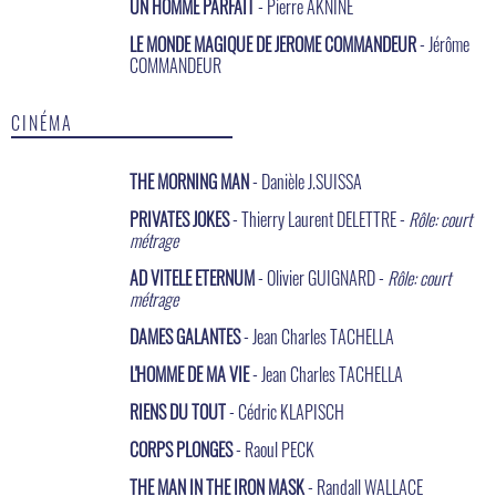
UN HOMME PARFAIT
- Pierre AKNINE
LE MONDE MAGIQUE DE JEROME COMMANDEUR
- Jérôme
COMMANDEUR
CINÉMA
THE MORNING MAN
- Danièle J.SUISSA
PRIVATES JOKES
- Thierry Laurent DELETTRE -
Rôle: court
métrage
AD VITELE ETERNUM
- Olivier GUIGNARD -
Rôle: court
métrage
DAMES GALANTES
- Jean Charles TACHELLA
L'HOMME DE MA VIE
- Jean Charles TACHELLA
RIENS DU TOUT
- Cédric KLAPISCH
CORPS PLONGES
- Raoul PECK
THE MAN IN THE IRON MASK
- Randall WALLACE