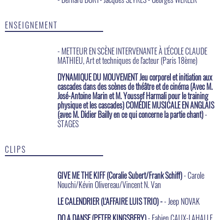
ENSEIGNEMENT
- METTEUR EN SCÈNE INTERVENANTE À L'ÉCOLE CLAUDE
MATHIEU, Art et techniques de l'acteur (Paris 18ème)
DYNAMIQUE DU MOUVEMENT Jeu corporel et initiation aux
cascades dans des scènes de théâtre et de cinéma (Avec M.
José-Antoine Marin et M. Youssef Harmali pour le training
physique et les cascades) COMÉDIE MUSICALE EN ANGLAIS
(avec M. Didier Bailly en ce qui concerne la partie chant)
-
STAGES
CLIPS
GIVE ME THE KIFF (Coralie Subert/Frank Schiff)
- Carole
Nouchi/Kévin Olivereau/Vincent N. Van
LE CALENDRIER (L'AFFAIRE LUIS TRIO) -
- Jeep NOVAK
DO A DANSE (PETER KINGSBERY)
- Fabien CAUX-LAHALLE