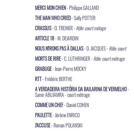
MERCI MON CHIEN
- Philippe GALLAND
THE MAN WHO CRIED
- Sally POTTER
CRASSUS
- O. TREINER -
Rôle: court métage
ARTICLE 18
- M. DEJARDIN
NOUS N'IRONS PAS À DALLAS
- D. JACQUES -
Rôle: court
MORTS DE RIRE
- C. LUTHRINGER -
Rôle: court métrage
GRABUGE
- Jean-Pierre MOCKY
RTT
- Frédéric BERTHE
A VERDADEIRA HISTÓRIA DA BAILARINA DE VERMELHO
-
Samir ABUJAMRA - court métrage
COMME UN CHEF
- Daniel COHEN
PAULETTE
- Jérôme ENRICO
J'ACCUSE
- Roman POLANSKI