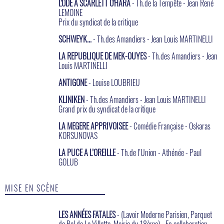
L'ODE A SCARLETT O'HARA
- Th.de la Tempête - Jean René
LEMOINE
Prix du syndicat de la critique
SCHWEYK...
- Th.des Amandiers - Jean Louis MARTINELLI
LA REPUBLIQUE DE MEK-OUYES
- Th.des Amandiers - Jean
Louis MARTINELLI
ANTIGONE
- Louise LOUBRIEU
KLINIKEN
- Th.des Amandiers - Jean Louis MARTINELLI
Grand prix du syndicat de la critique
LA MEGERE APPRIVOISEE
- Comédie Française - Oskaras
KORSUNOVAS
LA PUCE A L’OREILLE
- Th.de l’Union - Athénée - Paul
GOLUB
MISE EN SCÈNE
LES ANNÉES FATALES
- (Lavoir Moderne Parisien, Parquet
de Bal de La Villette, Mairie du 18ème) - En collaboration