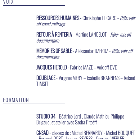
VOIX
RESSOURCES HUMAINES
- Christophe LE CARO -
Rôle: voix
off court métrage
RETOUR À RENTERIA
- Martine LANCELOT -
Rôle: voix off
documentaire
MEMORIES OF SABLE
- Aleksandar DZERDZ -
Rôle: voix off
documentaire
JACQUES HEROLD
- Fabrice MAZE – voix off DVD
DOUBLAGE
- Virginie MERY – Isabelle BRANNENS – Roland
TIMSIT
FORMATION
STUDIO 34
- Béatrice Lord , Claude Mathieu Philippe
Brigaud, et atelier avec Sacha Pitoëff
CNSAD
- classes de : Michel BERNARDY - Michel BOUQUET
- Bernard DORT- Jacques SEYRES - Georges WERLER