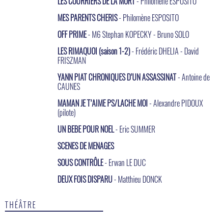
LES COURRIERS DE LA MORT
- Philomène ESPOSITO
MES PARENTS CHERIS
- Philomène ESPOSITO
OFF PRIME
- M6 Stephan KOPECKY - Bruno SOLO
LES RIMAQUOI (saison 1-2)
- Frédéric DHELIA - David
FRISZMAN
YANN PIAT CHRONIQUES D’UN ASSASSINAT
- Antoine de
CAUNES
MAMAN JE T’AIME PS/LACHE MOI
- Alexandre PIDOUX
(pilote)
UN BEBE POUR NOEL
- Eric SUMMER
SCENES DE MENAGES
SOUS CONTRÔLE
- Erwan LE DUC
DEUX FOIS DISPARU
- Matthieu DONCK
THÉÂTRE