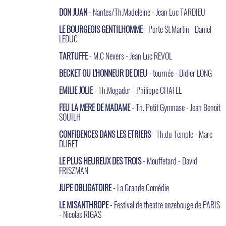
DON JUAN
- Nantes/Th.Madeleine - Jean Luc TARDIEU
LE BOURGEOIS GENTILHOMME
- Porte St.Martin - Daniel
LEDUC
TARTUFFE
- M.C Nevers - Jean Luc REVOL
BECKET OU L'HONNEUR DE DIEU
- tournée - Didier LONG
EMILIE JOLIE
- Th.Mogador - Philippe CHATEL
FEU LA MERE DE MADAME
- Th. Petit Gymnase - Jean Benoit
SOUILH
CONFIDENCES DANS LES ETRIERS
- Th.du Temple - Marc
DURET
LE PLUS HEUREUX DES TROIS
- Mouffetard - David
FRISZMAN
JUPE OBLIGATOIRE
- La Grande Comédie
LE MISANTHROPE
- Festival de theatre onzebouge de PARIS
- Nicolas RIGAS