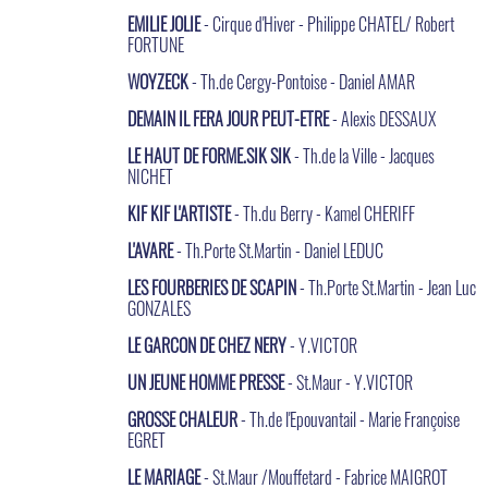
EMILIE JOLIE
- Cirque d'Hiver - Philippe CHATEL/ Robert
FORTUNE
WOYZECK
- Th.de Cergy-Pontoise - Daniel AMAR
DEMAIN IL FERA JOUR PEUT-ETRE
- Alexis DESSAUX
LE HAUT DE FORME.SIK SIK
- Th.de la Ville - Jacques
NICHET
KIF KIF L'ARTISTE
- Th.du Berry - Kamel CHERIFF
L'AVARE
- Th.Porte St.Martin - Daniel LEDUC
LES FOURBERIES DE SCAPIN
- Th.Porte St.Martin - Jean Luc
GONZALES
LE GARCON DE CHEZ NERY
- Y.VICTOR
UN JEUNE HOMME PRESSE
- St.Maur - Y.VICTOR
GROSSE CHALEUR
- Th.de l'Epouvantail - Marie Françoise
EGRET
LE MARIAGE
- St.Maur /Mouffetard - Fabrice MAIGROT