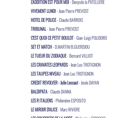
L'ADDITION EST POUR MOI
- Denysde la PATELLIERE
VIVEMENT LUNDI
- Jean Pierre PREVOST
HOTEL DE POLICE
- Claude BARROIS
TRIBUNAL
- Jean Pierre PREVOST
C'EST QUOI CE PETIT BOULOT
- Gian-Luigi POLIDORO
SET ET MATCH
- D.MARTIN/B.GUERDJOU
LE TUEUR DU ZODIAQUE
- Bernard VILLIOT
LES CRAVATES LEOPARDS
- Jean Luc TROTIGNON
LES TAUPES NIVEAU
- Jean Luc TROTIGNON
CREDIT REVOLVER - Julie Lescaut
- Josée DAYAN
BALDIPATA
- Claude DANNA
LES R ITALIENS
- Philomène ESPOSITO
LE MIROIR D'ALICE
- Marc RIVIERE