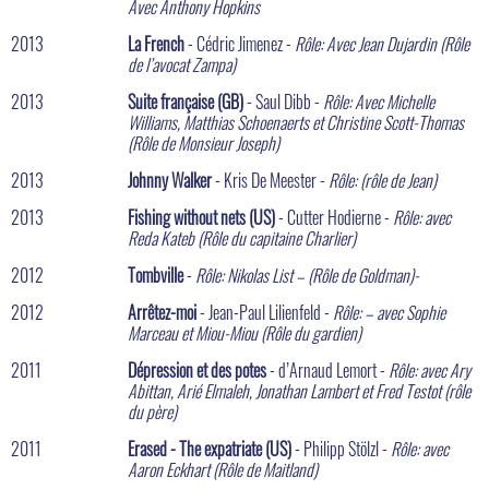
Avec Anthony Hopkins
2013
La French
- Cédric Jimenez -
Rôle: Avec Jean Dujardin (Rôle
de l’avocat Zampa)
2013
Suite française (GB)
- Saul Dibb -
Rôle: Avec Michelle
Williams, Matthias Schoenaerts et Christine Scott-Thomas
(Rôle de Monsieur Joseph)
2013
Johnny Walker
- Kris De Meester -
Rôle: (rôle de Jean)
2013
Fishing without nets (US)
- Cutter Hodierne -
Rôle: avec
Reda Kateb (Rôle du capitaine Charlier)
2012
Tombville
-
Rôle: Nikolas List – (Rôle de Goldman)-
2012
Arrêtez-moi
- Jean-Paul Lilienfeld -
Rôle: – avec Sophie
Marceau et Miou-Miou (Rôle du gardien)
2011
Dépression et des potes
- d’Arnaud Lemort -
Rôle: avec Ary
Abittan, Arié Elmaleh, Jonathan Lambert et Fred Testot (rôle
du père)
2011
Erased - The expatriate (US)
- Philipp Stölzl -
Rôle: avec
Aaron Eckhart (Rôle de Maitland)