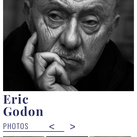
Eric
Godon
PHOTOS
<
>