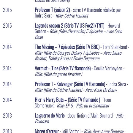
2015
Professor T (saison 2)
- série TV flamande réalisée par
Indra Siera -
Rôle: Cédric Fouchet
2015
Legends season 2 (Série TV US Fox21/TNT)
- Howard
Gordon -
Rôle: (Rôle d'Ivanenko) 5 épisodes - avec Sean
Bean
2014
The Missing – 7 épisodes (Série TV BBC)
- Tom Shankland -
Rôle: (Rôle de Georges Deloix) 7 épisodes – Avec James
Nesbitt, Tcheky Kario et Emilie Dequenne
2014
Vermist – Tine (Série TV flamande)
- Cecilia Verheyden -
Rôle: (Rôle du garde forestier)
2014
Professor T - Katvanger (Série TV flamande)
- Indra Siera -
Rôle: (Rôle de Cédric Fouchet) - Avec Koen De Bouw
2014
Hier is Harry Buts – (Série TV flamande )
- Toon
Slembrouck -
Rôle: EP 8 - Rôle du présentateur
2013
La guerre de Marie
- docu-fiction d’Alain Brunard -
Rôle:
Poincaré
2013
Marge d’erreur
- Joël Santoni -
Rôle: Avec Anny Duperey