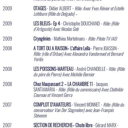
2009
OTAGES
- Didier ALBERT -
Rôle: Avec Yves Rénier et Estelle
Lefébure (Rôle de Delgado) –
2009
LES BLEUS– Ep 4
- Christophe DOUCHAND -
Rôle: (Rôle
d’Artiguste) Avec Nicolas Gob
2009
Cryogénies
- Mathieu Mortelmans -
Rôle: Pilote TV IAD
2008
A TORT OU A RAISON– L’affaire Leïla
- Pierre JOASSIN -
Rôle: (rôle d’Orban) Avec Alexandra Vandernoot et Bernard
Yerlès
2008
LES POISSONS-MARTEAU
- André CHANDELLE -
Rôle: (Rôle
du père de Pierre) Avec Michèle Bernier
2008
Chez Maupassant 2 – LA CHAMBRE 11
- Jacques
SANTAMARIA -
Rôle: (Rôle du commissaire) Avec Clothilde
Coureau et Vincent Gerra
2007
COMPLOT D’AMATEURS
- Vincent MONNET -
Rôle: (Rôle du
conservateur Van Der Slagmolen) avec Jean-François
Stévenin
2007
SECTION DE RECHERCHE– Chute libre
- Gérard MARX -