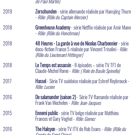
de Paul Martin)
2019
Zerschunden
- série allemande réalisée par Hansjörg Thurn
-
Rôle: (Rôle du Captain Mercier)
2018
Greenhouse Academy
- série Netflix réalisée par Amir Mann
-
Rôle: (Rôle du Henchman)
2018
48 Heures - La garde à vue de Nicolas Charbonnier
- série
docu-fiction France 5 réalisée par Vincent Trisolini -
Rôle:
(Rôle du Lieutenant Hittinger)
2018
Le Temps est assassin
- 8 épisodes – série TV TF1 de
Claude-Michel Rome -
Rôle: ( Role de Basile Spinello)
2017
Hassel
- Série TV suédoise réalisée par Eshref Reybrouck -
Rôle: Lucien
2016
De salamander (saison 2)
- Série TV flamande réalisée par
Frank Van Mechelen -
Rôle: Jean-Jacques
2015
Ennemi public
- série TV belge réalisée par Matthieu
Frances et Gary Voghel -
Rôle: Gomez
2016
The Halcyon
- série TV ITV de Rob Evans -
Rôle: (Rôle du
Comte de Saint Claire)