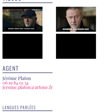
AGENT
Jérôme Platon
06 19 84 01 54
jerome.platon@artone.fr
LANGUES PARLÉES