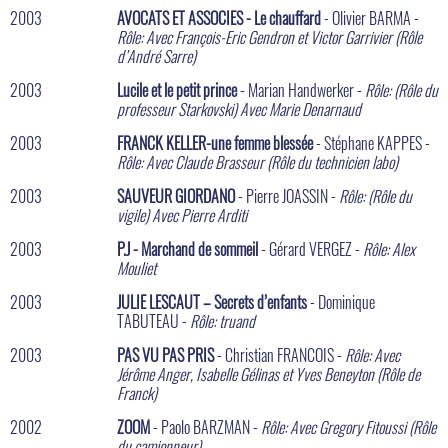
2003
AVOCATS ET ASSOCIES - Le chauffard
- Olivier BARMA -
Rôle: Avec François-Eric Gendron et Victor Garrivier (Rôle
d’André Sarre)
2003
Lucile et le petit prince
- Marian Handwerker -
Rôle: (Rôle du
professeur Starkovski) Avec Marie Denarnaud
2003
FRANCK KELLER-une femme blessée
- Stéphane KAPPES -
Rôle: Avec Claude Brasseur (Rôle du technicien labo)
2003
SAUVEUR GIORDANO
- Pierre JOASSIN -
Rôle: (Rôle du
vigile) Avec Pierre Arditi
2003
P.J - Marchand de sommeil
- Gérard VERGEZ -
Rôle: Alex
Mouliet
2003
JULIE LESCAUT – Secrets d’enfants
- Dominique
TABUTEAU -
Rôle: truand
2003
PAS VU PAS PRIS
- Christian FRANCOIS -
Rôle: Avec
Jérôme Anger, Isabelle Gélinas et Yves Beneyton (Rôle de
Franck)
2002
ZOOM
- Paolo BARZMAN -
Rôle: Avec Gregory Fitoussi (Rôle
du camionneur)