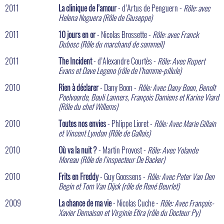
2011
La clinique de l’amour
- d’Artus de Penguern -
Rôle: avec
Helena Noguera (Rôle de Giuseppe)
2011
10 jours en or
- Nicolas Brossette -
Rôle: avec Franck
Dubosc (Rôle du marchand de sommeil)
2011
The Incident
- d’Alexandre Courtès -
Rôle: Avec Rupert
Evans et Dave Legeno (rôle de l’homme-pillule)
2010
Rien à déclarer
- Dany Boon -
Rôle: Avec Dany Boon, Benoît
Poelvoorde, Bouli Lanners, François Damiens et Karine Viard
(Rôle du chef Willems)
2010
Toutes nos envies
- Phlippe Lioret -
Rôle: Avec Marie Gillain
et Vincent Lyndon (Rôle de Gallois)
2010
Où va la nuit ?
- Martin Provost -
Rôle: Avec Yolande
Moreau (Rôle de l’inspecteur De Backer)
2010
Frits en Freddy
- Guy Goossens -
Rôle: Avec Peter Van Den
Begin et Tom Van Dijck (rôle de René Beurlet)
2009
La chance de ma vie
- Nicolas Cuche -
Rôle: Avec François-
Xavier Demaison et Virginie Efira (rôle du Docteur Py)