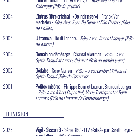
2005
Pom le Poulain
- d’Olivier Ringer -
Rôle: Avec Richard
Bohringer (Rôle du grutier)
2004
L’intrus (titre original : «De indringer»)
- Franck Van
Mechelen -
Rôle: Avec Koen De Bouw et Filip Peeters (Rôle
de Philips)
2004
Ultranova
- Bouli Lanners -
Rôle: Avec Vincent Lécuyer (Rôle
du patron )
2004
Demain on déménage
- Chantal Akerman -
Rôle: - Avec
Sylvie Testud et Aurore Clément (Rôle du déménageur)
2002
Dédales
- René Manzor -
Rôle: – Avec Lambert Wilson et
Sylvie Testud (Rôle de l’armurier
2001
Petites misères
- Philippe Boon et Laurent Brandenbourger
-
Rôle: Avec Albert Duponthel, Marie Trintignant et Bouli
Lanners (Rôle de l’homme de l’embouteillage)
TÉLÉVISION
2025
Vigil - Season 3
- Série BBC - ITV réalisée par Gareth Bryn -
Faye Gilbert -
Rôle: Korotayev