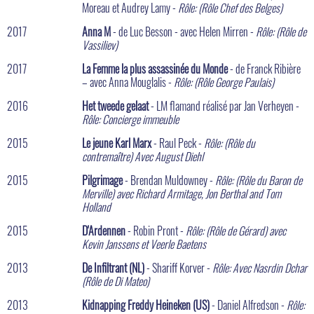
Moreau et Audrey Lamy -
Rôle: (Rôle Chef des Belges)
2017
Anna M
- de Luc Besson - avec Helen Mirren -
Rôle: (Rôle de
Vassiliev)
2017
La Femme la plus assassinée du Monde
- de Franck Ribière
– avec Anna Mouglalis -
Rôle: (Rôle George Paulais)
2016
Het tweede gelaat
- LM flamand réalisé par Jan Verheyen -
Rôle: Concierge immeuble
2015
Le jeune Karl Marx
- Raul Peck -
Rôle: (Rôle du
contremaître) Avec August Diehl
2015
Pilgrimage
- Brendan Muldowney -
Rôle: (Rôle du Baron de
Merville) avec Richard Armitage, Jon Berthal and Tom
Holland
2015
D'Ardennen
- Robin Pront -
Rôle: (Rôle de Gérard) avec
Kevin Janssens et Veerle Baetens
2013
De Infiltrant (NL)
- Shariff Korver -
Rôle: Avec Nasrdin Dchar
(Rôle de Di Mateo)
2013
Kidnapping Freddy Heineken (US)
- Daniel Alfredson -
Rôle: