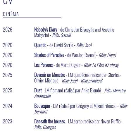
CINÉMA
2026
Nobody's Diary
- de Christian Bisceglia and Ascanio
Malgarini -
Rôle: Savelli
2026
Quantic
- de David Sarrio -
Rôle: José
2026
Shades of Paradise
- de Weston Razooli -
Rôle: Henri
2026
Les Poisons
- de Marc Dugain -
Rôle: Le Père d'Aubray
2025
Devenir un Monstre
- LM québécois réalisé par Charles-
Olivier Michaud -
Rôle: Jozef - Rôle principal
2025
Dust
- LM flamand réalisé par Anke Blondé -
Rôle: Ministre
Andewalle
2024
Bo Jacquo
- CM réalisé par Grégory et Mikaël Fitoussi -
Rôle:
Bernard
2023
Beneath the houses
- LM serbe réalisé par Neven Ruffio -
Rôle: Georges