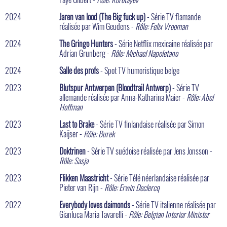
2024
Jaren van lood (The Big fuck up)
- Série TV flamande
réalisée par Wim Geudens -
Rôle: Felix Vrooman
2024
The Gringo Hunters
- Série Netflix mexicaine réalisée par
Adrian Grunberg -
Rôle: Michael Napoletano
2024
Salle des profs
- Spot TV humoristique belge
2023
Blutspur Antwerpen (Bloodtrail Antwerp)
- Série TV
allemande réalisée par Anna-Katharina Maier -
Rôle: Abel
Hoffman
2023
Last to Brake
- Série TV finlandaise réalisée par Simon
Kaijser -
Rôle: Burek
2023
Doktrinen
- Série TV suédoise réalisée par Jens Jonsson -
Rôle: Sasja
2023
Flikken Maastricht
- Série Télé néerlandaise réalisée par
Pieter van Rijn -
Rôle: Erwin Declercq
2022
Everybody loves daimonds
- Série TV italienne réalisée par
Gianluca Maria Tavarelli -
Rôle: Belgian Interior Minister