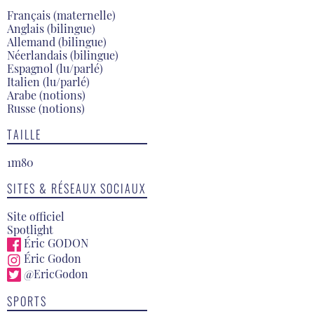
Français (maternelle)
Anglais (bilingue)
Allemand (bilingue)
Néerlandais (bilingue)
Espagnol (lu/parlé)
Italien (lu/parlé)
Arabe (notions)
Russe (notions)
TAILLE
1m80
SITES & RÉSEAUX SOCIAUX
Site officiel
Spotlight
Éric GODON
Éric Godon
@EricGodon
SPORTS