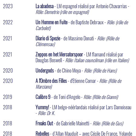
2023
La abadesa
- LM espagnol réalisé par Antonio Chavarrias -
Rôle: Demetrio (rôle en espagnol)
2022
Un Homme en Fuite
- de Baptiste Debraux -
Rôle: (rôle de
Carbolet)
2021
Diario di Spezie
- de Massimo Donati -
Rôle: (Rôle de
Clémensau)
2021
Zeppos en het Mercatorspoor
- LM flamand réalisé par
Douglas Boswell -
Rôle: Italian councilman (rôle en Italien)
2020
Undergods
- de Chino Moya -
Rôle: (Rôle de Hans)
2020
A l'Ombre des Filles
- d'Etienne Comar -
Rôle: (Rôle de
Marciano)
2019
Calibro 9
- de Toni d'Angelo -
Rôle: (Rôle de Gianni)
2018
Yummy!
- LM belgo-néérlandais réalisé par Lars Damoiseau
-
Rôle: Dr K.
2018
Freaks Out
- de Gabrielle Mainetti -
Rôle: (Rôle de Gus)
2018
Rebelles
- d’Allan Mauduit – avec Cécile De France, Yolande