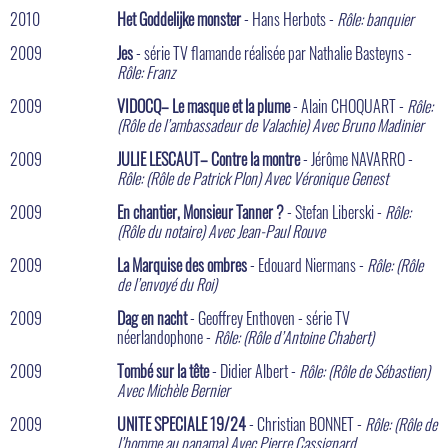
2010
Het Goddelijke monster
- Hans Herbots -
Rôle: banquier
2009
Jes
- série TV flamande réalisée par Nathalie Basteyns -
Rôle: Franz
2009
VIDOCQ– Le masque et la plume
- Alain CHOQUART -
Rôle:
(Rôle de l’ambassadeur de Valachie) Avec Bruno Madinier
2009
JULIE LESCAUT– Contre la montre
- Jérôme NAVARRO -
Rôle: (Rôle de Patrick Plon) Avec Véronique Genest
2009
En chantier, Monsieur Tanner ?
- Stefan Liberski -
Rôle:
(Rôle du notaire) Avec Jean-Paul Rouve
2009
La Marquise des ombres
- Edouard Niermans -
Rôle: (Rôle
de l’envoyé du Roi)
2009
Dag en nacht
- Geoffrey Enthoven - série TV
néerlandophone -
Rôle: (Rôle d’Antoine Chabert)
2009
Tombé sur la tête
- Didier Albert -
Rôle: (Rôle de Sébastien)
Avec Michèle Bernier
2009
UNITE SPECIALE 19/24
- Christian BONNET -
Rôle: (Rôle de
l’homme au panama) Avec Pierre Cassignard