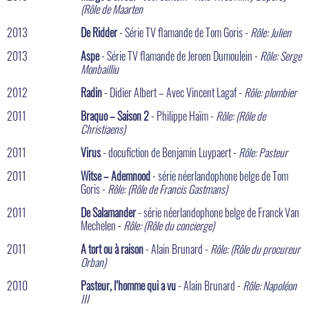
(Rôle de Maarten
2013
De Ridder
- Série TV flamande de Tom Goris -
Rôle: Julien
2013
Aspe
- Série TV flamande de Jeroen Dumoulein -
Rôle: Serge
Monbailliu
2012
Radin
- Didier Albert – Avec Vincent Lagaf -
Rôle: plombier
2011
Braquo – Saison 2
- Philippe Haïm -
Rôle: (Rôle de
Christiaens)
2011
Virus
- docufiction de Benjamin Luypaert -
Rôle: Pasteur
2011
Witse – Ademnood
- série néerlandophone belge de Tom
Goris -
Rôle: (Rôle de Francis Gastmans)
2011
De Salamander
- série néerlandophone belge de Franck Van
Mechelen -
Rôle: (Rôle du concierge)
2011
A tort ou à raison
- Alain Brunard -
Rôle: (Rôle du procureur
Orban)
2010
Pasteur, l’homme qui a vu
- Alain Brunard -
Rôle: Napoléon
III