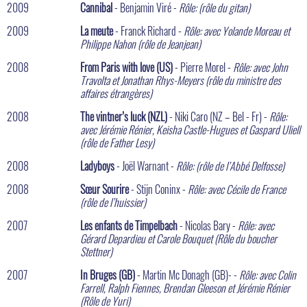
2009
Cannibal
- Benjamin Viré -
Rôle: (rôle du gitan)
2009
La meute
- Franck Richard -
Rôle: avec Yolande Moreau et
Philippe Nahon (rôle de Jeanjean)
2008
From Paris with love (US)
- Pierre Morel -
Rôle: avec John
Travolta et Jonathan Rhys-Meyers (rôle du ministre des
affaires étrangères)
2008
The vintner’s luck (NZL)
- Niki Caro (NZ – Bel - Fr) -
Rôle:
avec Jérémie Rénier, Keisha Castle-Hugues et Gaspard Uliell
(rôle de Father Lesy)
2008
Ladyboys
- Joël Warnant -
Rôle: (rôle de l’Abbé Delfosse)
2008
Sœur Sourire
- Stijn Coninx -
Rôle: avec Cécile de France
(rôle de l’huissier)
2007
Les enfants de Timpelbach
- Nicolas Bary -
Rôle: avec
Gérard Depardieu et Carole Bouquet (Rôle du boucher
Stettner)
2007
In Bruges (GB)
- Martin Mc Donagh (GB)- -
Rôle: avec Colin
Farrell, Ralph Fiennes, Brendan Gleeson et Jérémie Rénier
(Rôle de Yuri)