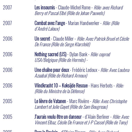
2007
Les insoumis
- Claude-Michel Rome -
Rôle: avec Richard
Berry et Pascal Elbé (Rôle de Johan Pauwels)
2007
Combat avec l’ange
- Marian Handwerker -
Rôle: (Rôle
d’André Laloux)
2006
Un secret
- Claude Miller -
Rôle: Avec Patrick Bruel et Cécile
De France (Rôle de Serge Klarsfeld)
2006
Nothing sacred (US)
- Dylan Bank -
Rôle: coprod
USA/Belgique (Rôle de Hermès) -
2006
Une chaîne pour deux
- Frédéric Ledoux -
Rôle: Avec Loubna
Azaabal (Rôle de Richard Arnoux)
2006
Windkracht 10 – Koksijde Rescue
- Hans Herbots -
Rôle:
(Rôle du Ministre de la Défense)
2005
Le lièvre de Vatanen
- Marc Rivière -
Rôle: Avec Christophe
Lambert et Julie Gayet (Rôle de Sam Bougreau)
2005
J’aurais voulu être un danseur
- d’Alain Berliner -
Rôle: Avec
Vincent Elbaz, Cécile De France et J-P Cassel (Rôle de Tony)