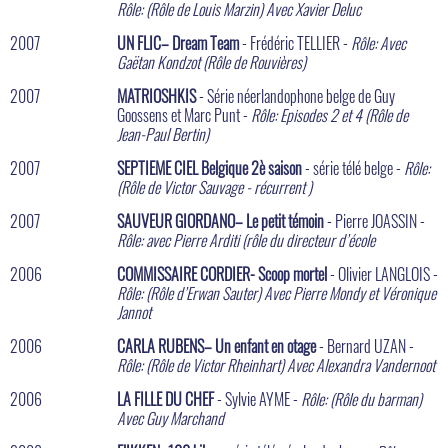
Rôle: (Rôle de Louis Marzin) Avec Xavier Deluc
2007
UN FLIC– Dream Team
- Frédéric TELLIER -
Rôle: Avec
Gaëtan Kondzot (Rôle de Rouvières)
2007
MATRIOSHKIS
- Série néerlandophone belge de Guy
Goossens et Marc Punt -
Rôle: Episodes 2 et 4 (Rôle de
Jean-Paul Bertin)
2007
SEPTIEME CIEL Belgique 2è saison
- série télé belge -
Rôle:
(Rôle de Victor Sauvage - récurrent )
2007
SAUVEUR GIORDANO– Le petit témoin
- Pierre JOASSIN -
Rôle: avec Pierre Arditi (rôle du directeur d’école
2006
COMMISSAIRE CORDIER- Scoop mortel
- Olivier LANGLOIS -
Rôle: (Rôle d’Erwan Sauter) Avec Pierre Mondy et Véronique
Jannot
2006
CARLA RUBENS– Un enfant en otage
- Bernard UZAN -
Rôle: (Rôle de Victor Rheinhart) Avec Alexandra Vandernoot
2006
LA FILLE DU CHEF
- Sylvie AYME -
Rôle: (Rôle du barman)
Avec Guy Marchand