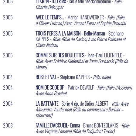
2006
FlIKKEN -100 kilos
- série télé néerlandophone -
Rôle:
Charlie Dekuyper
2005
AVEC LE TEMPS...
- Marian HANDWERKER -
Rôle: (Rôle
d’Olivier Lutman) Avec Vincent Perez et Sophie Broustal
2005
TROIS PERES A LA MAISON– Belle-Maman
- Stéphane
KAPPES -
Rôle: (Rôle de Carlos) Avec Pierre Palmade et
Claire Nadeau
2005
COMME SUR DES ROULETTES
- Jean-Paul LILIENFELD -
Rôle: Avec Frédéric Diefenthal et Tania Garbarski (Rôle de
Minou)
2004
ROSE ET VAL
- Stéphane KAPPES -
Rôle: pilote
2004
NOM DE CODE DP
- Patrick DEWOLF -
Rôle: (Rôle d'Assidon)
Avec Anne Brochet
2004
LA BATTANTE
- Série 4 ép. de Didier ALBERT -
Rôle: Avec
Alexandra Vandernoot (Rôle du commissaire Barbier –
récurrent)
2003
FAMILLE D'ACCUEIL- Emma
- Bruno BONTZOLAKIS -
Rôle:
Avec Virginie Lemoine (Rôle de l’adjudant Texier)