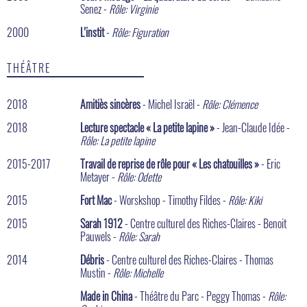
Senez -
Rôle: Virginie
2000
L’instit
-
Rôle: Figuration
THÉÂTRE
2018
Amitiès sincères
- Michel Israël -
Rôle: Clémence
2018
Lecture spectacle « La petite lapine »
- Jean-Claude Idée -
Rôle: La petite lapine
2015-2017
Travail de reprise de rôle pour « Les chatouilles »
- Eric
Metayer -
Rôle: Odette
2015
Fort Mac
- Worskshop - Timothy Fildes -
Rôle: Kiki
2015
Sarah 1912
- Centre culturel des Riches-Claires - Benoit
Pauwels -
Rôle: Sarah
2014
Débris
- Centre culturel des Riches-Claires - Thomas
Mustin -
Rôle: Michelle
Made in China
- Théâtre du Parc - Peggy Thomas -
Rôle: