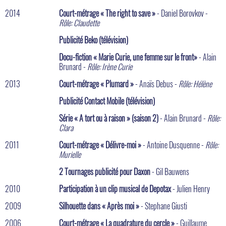
2014
Court-métrage « The right to save »
- Daniel Borovkov -
Rôle: Claudette
Publicité Beko (télévision)
Docu-fiction « Marie Curie, une femme sur le front»
- Alain
Brunard -
Rôle: Irène Curie
2013
Court-métrage « Plumard »
- Anaïs Debus -
Rôle: Hélène
Publicité Contact Mobile (télévision)
Série « A tort ou à raison » (saison 2)
- Alain Brunard -
Rôle:
Clara
2011
Court-métrage « Délivre-moi »
- Antoine Dusquenne -
Rôle:
Murielle
2 Tournages publicité pour Daxon
- Gil Bauwens
2010
Participation à un clip musical de Depotax
- Julien Henry
2009
Silhouette dans « Après moi »
- Stephane Giusti
2006
Court-métrage « La quadrature du cercle »
- Guillaume