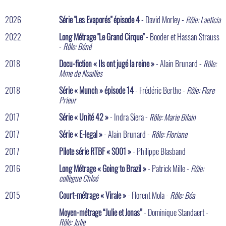
2026
Série "Les Evaporés" épisode 4
- David Morley -
Rôle: Laeticia
2022
Long Métrage "Le Grand Cirque"
- Booder et Hassan Strauss
-
Rôle: Béné
2018
Docu-fiction « Ils ont jugé la reine »
- Alain Brunard -
Rôle:
Mme de Noailles
2018
Série « Munch » épisode 14
- Frédéric Berthe -
Rôle: Flore
Prieur
2017
Série « Unité 42 »
- Indra Siera -
Rôle: Marie Bilain
2017
Série « E-legal »
- Alain Brunard -
Rôle: Floriane
2017
Pilote série RTBF « S001 »
- Philippe Blasband
2016
Long Métrage « Going to Brazil »
- Patrick Mille -
Rôle:
collègue Chloé
2015
Court-métrage « Virale »
- Florent Mola -
Rôle: Béa
Moyen-métrage “Julie et Jonas”
- Dominique Standaert -
Rôle: Julie