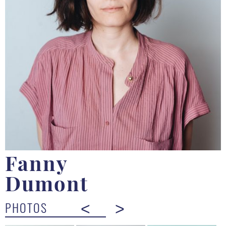
Fanny
Dumont
PHOTOS
<
>