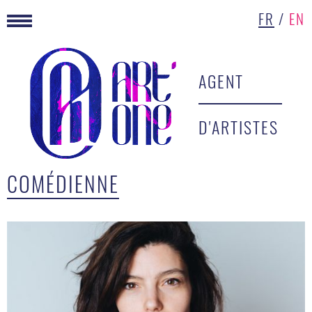
FR
/
EN
AGENT
D'ARTISTES
COMÉDIENNE