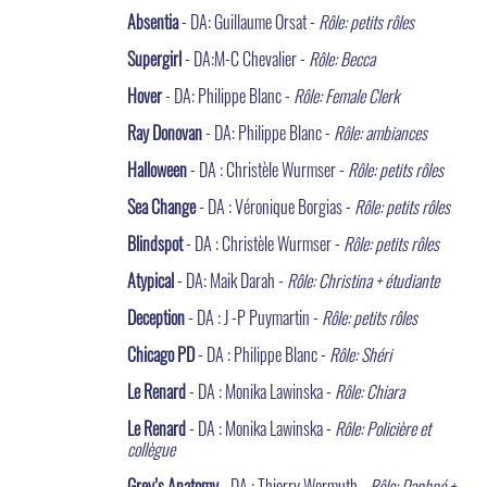
Absentia
- DA: Guillaume Orsat -
Rôle: petits rôles
Supergirl
- DA:M-C Chevalier -
Rôle: Becca
Hover
- DA: Philippe Blanc -
Rôle: Female Clerk
Ray Donovan
- DA: Philippe Blanc -
Rôle: ambiances
Halloween
- DA : Christèle Wurmser -
Rôle: petits rôles
Sea Change
- DA : Véronique Borgias -
Rôle: petits rôles
Blindspot
- DA : Christèle Wurmser -
Rôle: petits rôles
Atypical
- DA: Maik Darah -
Rôle: Christina + étudiante
Deception
- DA : J -P Puymartin -
Rôle: petits rôles
Chicago PD
- DA : Philippe Blanc -
Rôle: Shéri
Le Renard
- DA : Monika Lawinska -
Rôle: Chiara
Le Renard
- DA : Monika Lawinska -
Rôle: Policière et
collègue
Grey’s Anatomy
- DA : Thierry Wermuth -
Rôle: Daphné +