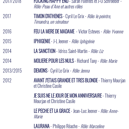
2017/2018
FUCKING HAPPY END
- Sarah Fuentes et J-O Schroeder -
Rôle: Peau d’Ane et autres rôles
2017
TIMON D'ATHENES
- Cyril Le Grix -
Rôle: le peintre,
Timandra, un sénateur
2016
FEU LA MERE DE MADAME
- Victor Esteves -
Rôle: Yvonne
2015
IPHIGENIE
- J-L Jeener -
Rôle: Iphigénie
2014
LA SANCTION
- Idriss Saint-Martin -
Rôle: Liz
2014
MOLIERE POUR LES NULS
- Richard Taxy -
Rôle: Marie
2013/2015
DEMONS
- Cyril Le Grix -
Rôle: Jenna
2012
AVANT J’ETAIS GRANDE ET TRES BLONDE
- Thierry Mourjan
et Christine Casile
JE SUIS NE LE JOUR DE MON ANNIVERSAIRE
- Thierry
Mourjan et Christine Casile
LE PECHE ET LA GRACE
- Jean-Luc Jeener -
Rôle: Anne-
Marie
LAURANA
- Philippe Réache -
Rôle: Marceline