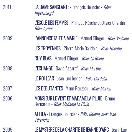
2011
LA DAME SANGLANTE
- François Bourcier -
Rôle:
Ingermargd
L’ECOLE DES FEMMES
- Philippe Réache et Olivier Chardin -
Rôle: Agnès
2009
L’ANNONCE FAITE A MARIE
- Manuel Olinger -
Rôle: Violaine
LES TROYENNES
- Pierre-Marie Baudoin -
Rôle: Hécube
RUY BLAS
- Manuel Olinger -
Rôle: La Reine
2008
L’ECHANGE
- David Assaraf -
Rôle: Marthe
LE ROI LEAR
- Jean-Luc Jeener -
Rôle: Cordelia
2007
LES DEBUTANTES
- Yann Reuzeau -
Rôle: Marion
2006
MONSIEUR LE VENT ET MADAME LA PLUIE
- Bruno
Bernardin -
Rôle: Madame La Pluie
ATTILA
- François Bourcier -
Rôle: Ildione, avec Jean
Térensier
2005
LE MYSTERE DE LA CHARITE DE JEANNE D’ARC
- Jean -Luc