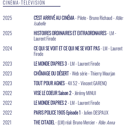
CINÉMA-TÉLÉVISION
2025
C'EST ARRIVÉ AU CINÉMA
- Pilote - Bruno Richaud -
Rôle:
Isabelle
2025
HISTOIRES ORDINAIRES ET EXTRAORDNAIRES
- LM -
Laurent Firode
2024
CE QUI SE VOIT ET CE QUI NE SE VOIT PAS
- LM - Laurent
Firode
2023
LE MONDE D'APRES 3
- LM - Laurent Firode
2023
CHÔMAGE OU DÉSERT
- Web série - Thierry Mourjan
2023
TOUT POUR AGNES
- 4X 52 - Vincent GARENQ
2022
VISE LE COEUR Saison 2
- Jérémy MINUI
2022
LE MONDE D'APRES 2
- LM - Laurent Firode
2022
PARIS POLICE 1905 Episode 1
- Julien DESPAUX
2021
THE CITADEL
- (LM) réal: Bruno Mercier -
Rôle: Anna