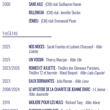
2000
SANS AILE
- (CM) réal: Guillaume Hanon
BILLENIUM
- (CM) réal : Jennifer Duclos
L'ENJEU
- (CM) réal: Emmanuel Picon
THÉÂTRE
2025
NOS NOCES
- Sarah Fuentes et Ludovic Chasseuil -
Rôle:
Colette
2025
UN VOISIN
- Thierry Mourjan -
Rôle: Elle
2023/2026
ROMEO ET JULIETTE
- Théâtre des Gémeaux Parisiens,
Théâtre 12 et tournée - Maud Buquet -
Rôle: Lady Capulet
2023
EAUX DORMANTES
- Julia Roman -
Rôle: Lena
2008/2024
LE MYSTERE DE LA CHARITE DE JEANNE D'ARC
- J-L Jeener -
Rôle: Jeannette
2019
MOLIERE POUR LES NULS
- Richard Taxy -
Rôle: Marie