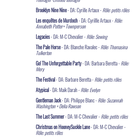
Brooklyn Nine Nine
- DA: Cyrille Artaux -
Rôle: petits rôles
Les enquêtes de Murdoch
- DA: Cyrillle Artaux -
Rôle:
Annabeth Potter+ Townperson
Legacies
- DA: M-C Chevalier -
Rôle: Sewing
The Pale Horse
- DA: Blanche Ravalec -
Rôle: Thomasina
Tulkerton
Go! The Unforgettable Party
- DA: Barbara Beretta -
Rôle:
Mery
The Festival
- DA: Barbare Beretta -
Rôle: petits rôles
Atypical
- DA: Maik Darah -
Rôle: Evelyn
Gentleman Jack
- DA: Philippe Blanc -
Rôle: Suzannah
Washington + Delia Rawson
The Last Summer
- DA: M-C Chevalier -
Rôle: petits rôles
Christmas on HooneySuckle Lane
- DA: M-C Chevalier -
Rôle: petits rôles