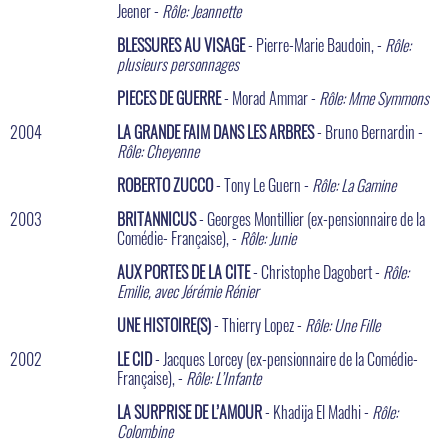
Jeener -
Rôle: Jeannette
BLESSURES AU VISAGE
- Pierre-Marie Baudoin, -
Rôle:
plusieurs personnages
PIECES DE GUERRE
- Morad Ammar -
Rôle: Mme Symmons
2004
LA GRANDE FAIM DANS LES ARBRES
- Bruno Bernardin -
Rôle: Cheyenne
ROBERTO ZUCCO
- Tony Le Guern -
Rôle: La Gamine
2003
BRITANNICUS
- Georges Montillier (ex-pensionnaire de la
Comédie- Française), -
Rôle: Junie
AUX PORTES DE LA CITE
- Christophe Dagobert -
Rôle:
Emilie, avec Jérémie Rénier
UNE HISTOIRE(S)
- Thierry Lopez -
Rôle: Une Fille
2002
LE CID
- Jacques Lorcey (ex-pensionnaire de la Comédie-
Française), -
Rôle: L’Infante
LA SURPRISE DE L’AMOUR
- Khadija El Madhi -
Rôle:
Colombine