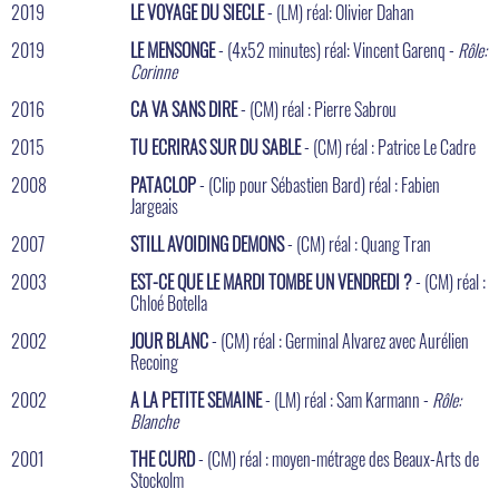
2019
LE VOYAGE DU SIECLE
- (LM) réal: Olivier Dahan
2019
LE MENSONGE
- (4x52 minutes) réal: Vincent Garenq -
Rôle:
Corinne
2016
CA VA SANS DIRE
- (CM) réal : Pierre Sabrou
2015
TU ECRIRAS SUR DU SABLE
- (CM) réal : Patrice Le Cadre
2008
PATACLOP
- (Clip pour Sébastien Bard) réal : Fabien
Jargeais
2007
STILL AVOIDING DEMONS
- (CM) réal : Quang Tran
2003
EST-CE QUE LE MARDI TOMBE UN VENDREDI ?
- (CM) réal :
Chloé Botella
2002
JOUR BLANC
- (CM) réal : Germinal Alvarez avec Aurélien
Recoing
2002
A LA PETITE SEMAINE
- (LM) réal : Sam Karmann -
Rôle:
Blanche
2001
THE CURD
- (CM) réal : moyen-métrage des Beaux-Arts de
Stockolm