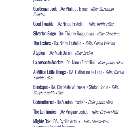
Gentleman Jack
- DA: Philippe Blanc -
Rôle: Suzannah
Swoden
Good Trouble
- DA: Ninou Fratellini -
Rôle: petits rôles
Silverton Siège
- DA: Thierry Ragueneau -
Rôle: Christine
The Fosters
- Da: Ninou Fratellini -
Rôle: Police Woman
Atypical
- DA: Maik Darah -
Rôle: Evelyn
La servante écarlate
- Da: Ninou Fratellini -
Rôle: petits rôles
A Million Little Things
- DA: Catherine Le Lann -
Rôle: Cassie
+ petits rôles
Blindspot
- DA: Christèle Wurmser + Stefan Godin -
Rôle:
Shayla + petits rôles
Godmothered
- DA:Vanina Pradier -
Rôle: petits rôles
The Luminaries
- DA: Virginie Ledieu -
Rôle: Crown Maid
Mighty Oak
- DA: Cyrille Artaux -
Rôle: Sheila+Wes
Teenager+Entitled teenager