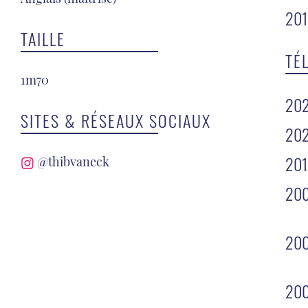
20
TAILLE
TÉ
1m70
20
SITES & RÉSEAUX SOCIAUX
20
20
@thibvaneck
200
20
20