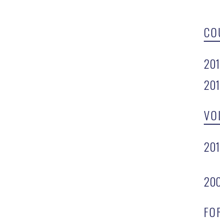
CO
20
201
VO
20
20
FO