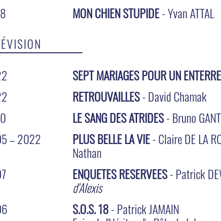
18
MON CHIEN STUPIDE
- Yvan ATTAL
LÉVISION
22
SEPT MARIAGES POUR UN ENTERR
22
RETROUVAILLES
- David Chamak
10
LE SANG DES ATRIDES
- Bruno GANT
5 – 2022
PLUS BELLE LA VIE
- Claire DE LA
Nathan
07
ENQUETES RESERVEES
- Patrick D
d'Alexis
06
S.O.S. 18
- Patrick JAMAIN