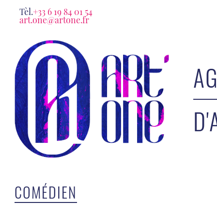
Tèl.
+33 6 19 84 01 54
art.one@artone.fr
AG
D'
COMÉDIEN