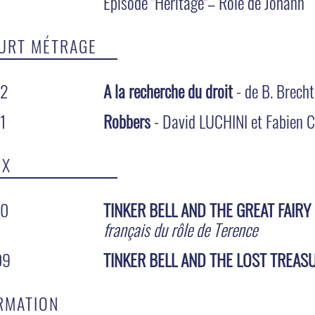
Episode "Héritage"– Rôle de Johann
URT MÉTRAGE
12
A la recherche du droit
- de B. Brech
1
Robbers
- David LUCHINI et Fabien
IX
10
TINKER BELL AND THE GREAT FAIRY
français du rôle de Terence
09
TINKER BELL AND THE LOST TREASU
RMATION