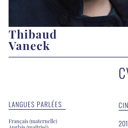
Thibaud
Vaneck
C
LANGUES PARLÉES
CI
Français (maternelle)
20
Anglais (maîtrisé)