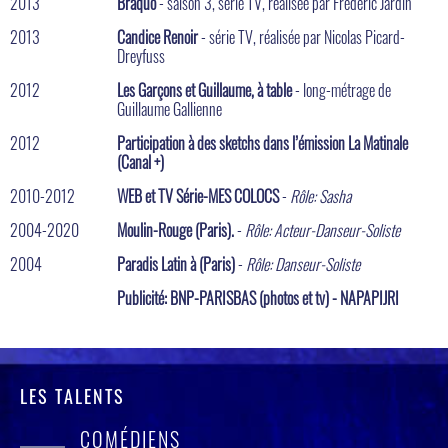
2013
Braquo
- saison 3, série TV, réalisée par Frédéric Jardin
2013
Candice Renoir
- série TV, réalisée par Nicolas Picard-
Dreyfuss
2012
Les Garçons et Guillaume, à table
- long-métrage de
Guillaume Gallienne
2012
Participation à des sketchs dans l’émission La Matinale
(Canal +)
2010-2012
WEB et TV Série-MES COLOCS
-
Rôle: Sasha
2004-2020
Moulin-Rouge (Paris).
-
Rôle: Acteur-Danseur-Soliste
2004
Paradis Latin à (Paris)
-
Rôle: Danseur-Soliste
Publicité: BNP-PARISBAS (photos et tv) - NAPAPIJRI
LES TALENTS
COMÉDIENS