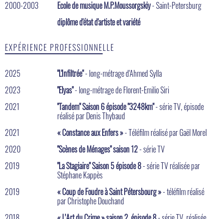
2000-2003
Ecole de musique M.P.Moussorgskiy
- Saint-Petersburg
diplôme d'état d'artiste et variété
EXPÉRIENCE PROFESSIONNELLE
2025
"L'Infiltrée"
- long-métrage d'Ahmed Sylla
2023
"Elyas"
- long-métrage de Florent-Emilio Siri
2021
"Tandem" Saison 6 épisode "3248km"
- série TV, épisode
réalisé par Denis Thybaud
2021
« Constance aux Enfers »
- Téléfilm réalisé par Gaël Morel
2020
"Scènes de Ménages" saison 12
- série TV
2019
"La Stagiaire" Saison 5 épisode 8
- série TV réalisée par
Stéphane Kappès
2019
« Coup de Foudre à Saint Pétersbourg »
- téléfilm réalisé
par Christophe Douchand
2018
« L’Art du Crime » saison 2, épisode 8
- série TV, réalisée