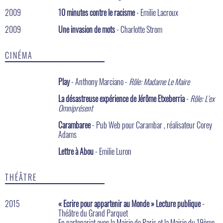
2009
10 minutes contre le racisme
- Emilie Lacroux
2009
Une invasion de mots
- Charlotte Strom
CINÉMA
Play
- Anthony Marciano -
Rôle: Madame Le Maire
La désastreuse expérience de Jérôme Etxeberria
-
Rôle: L’ex
Omniprésent
Carambaree
- Pub Web pour Carambar , réalisateur Corey
Adams
Lettre à Abou
- Emilie Luron
THÉÂTRE
2015
« Ecrire pour appartenir au Monde » Lecture publique
-
Théâtre du Grand Parquet
En partenariat avec la Mairie de Paris et la Mairie du 19ème