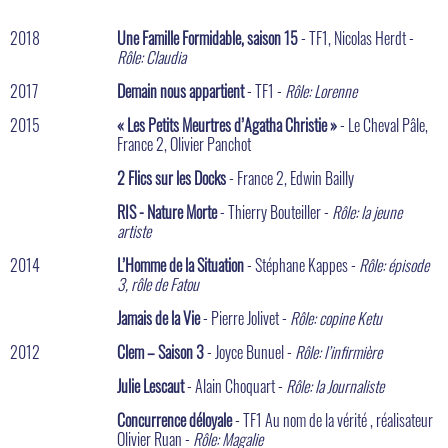
2018
Une Famille Formidable, saison 15
- TF1, Nicolas Herdt -
Rôle: Claudia
2017
Demain nous appartient
- TF1 -
Rôle: Lorenne
2015
« Les Petits Meurtres d’Agatha Christie »
- Le Cheval Pâle,
France 2, Olivier Panchot
2 Flics sur les Docks
- France 2, Edwin Bailly
RIS - Nature Morte
- Thierry Bouteiller -
Rôle: la jeune
artiste
2014
L’Homme de la Situation
- Stéphane Kappes -
Rôle: épisode
3, rôle de Fatou
Jamais de la Vie
- Pierre Jolivet -
Rôle: copine Ketu
2012
Clem – Saison 3
- Joyce Bunuel -
Rôle: l’infirmière
Julie Lescaut
- Alain Choquart -
Rôle: la Journaliste
Concurrence déloyale
- TF1 Au nom de la vérité , réalisateur
Olivier Ruan -
Rôle: Magalie