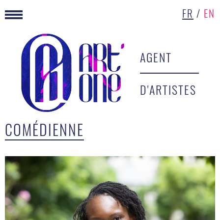
FR
/
EN
AGENT
D'ARTISTES
COMÉDIENNE