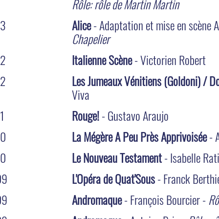
Rôle: rôle de Martin Martin
13
Alice
- Adaptation et mise en scène 
Chapelier
12
Italienne Scène
- Victorien Robert
12
Les Jumeaux Vénitiens (Goldoni) / D
Viva
1
Rouge!
- Gustavo Araujo
10
La Mégère A Peu Près Apprivoisée
- 
10
Le Nouveau Testament
- Isabelle Rat
09
L'Opéra de Quat'Sous
- Franck Berthi
09
Andromaque
- François Bourcier -
Rô