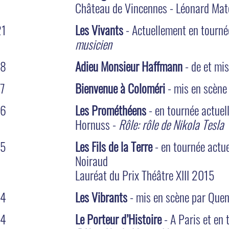
Château de Vincennes - Léonard Mat
21
Les Vivants
- Actuellement en tourné
musicien
18
Adieu Monsieur Haffmann
- de et mi
7
Bienvenue à Coloméri
- mis en scène
16
Les Prométhéens
- en tournée actuel
Hornuss -
Rôle: rôle de Nikola Tesla
15
Les Fils de la Terre
- en tournée actue
Noiraud
Lauréat du Prix Théâtre XIII 2015
14
Les Vibrants
- mis en scène par Quen
14
Le Porteur d’Histoire
- A Paris et en 