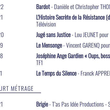
22
Bardot
- Danièle et Christopher TH
21
L'Histoire Secrète de la Résistance (d
Télévision
20
Jugé sans Justice
- Lou JEUNET pour 
19
Le Mensonge
- Vincent GARENQ pour
18
Joséphine Ange Gardien « Oups, boss 
TF1
1
Le Temps du Silence
- Franck APPRE
URT MÉTRAGE
21
Brigie
- T’as Pas Idée Productions - 