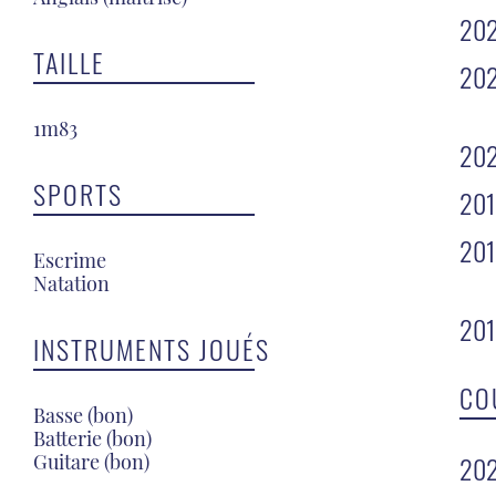
20
TAILLE
20
1m83
20
SPORTS
20
20
Escrime
Natation
201
INSTRUMENTS JOUÉS
CO
Basse (bon)
Batterie (bon)
Guitare (bon)
20