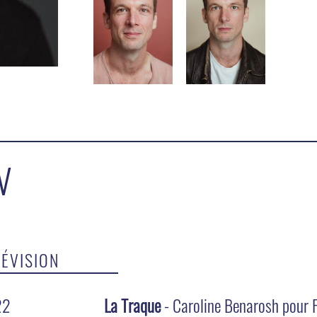
V
LÉVISION
22
La Traque
- Caroline Benarosh pour F