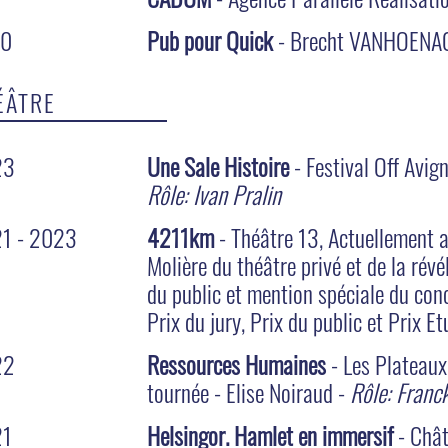
10
Pub pour Quick
- Brecht VANHOENA
ÉÂTRE
23
Une Sale Histoire
- Festival Off Avi
Rôle: Ivan Pralin
1 - 2023
4211km
- Théâtre 13, Actuellement a
Molière du théâtre privé et de la rév
du public et mention spéciale du con
Prix du jury, Prix du public et Prix 
22
Ressources Humaines
- Les Plateaux
tournée - Elise Noiraud -
Rôle: Franc
21
Helsingor. Hamlet en immersif
- Chât