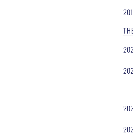
20
TH
20
202
20
20