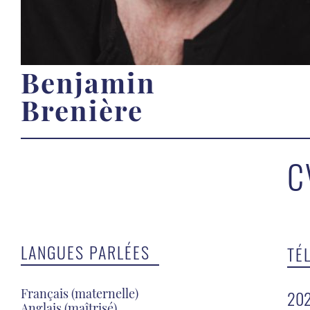
Benjamin
Brenière
C
LANGUES PARLÉES
TÉ
Français (maternelle)
20
Anglais (maîtrisé)