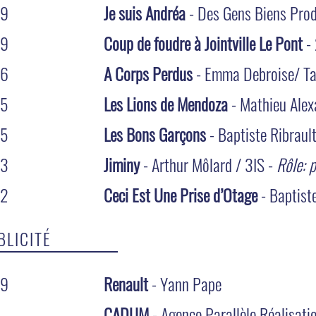
19
Je suis Andréa
- Des Gens Biens Prod
19
Coup de foudre à Jointville Le Pont
-
16
A Corps Perdus
- Emma Debroise/ Ta
15
Les Lions de Mendoza
- Mathieu Alex
15
Les Bons Garçons
- Baptiste Ribrault
13
Jiminy
- Arthur Môlard / 3IS -
Rôle: 
12
Ceci Est Une Prise d’Otage
- Baptiste
BLICITÉ
19
Renault
- Yann Pape
CADUM
- Agence Parallèle Réalisati