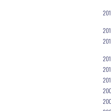
20
20
20
201
20
20
20
20