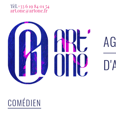
Tèl.
+33 6 19 84 01 54
art.one@artone.fr
AG
D'
COMÉDIEN