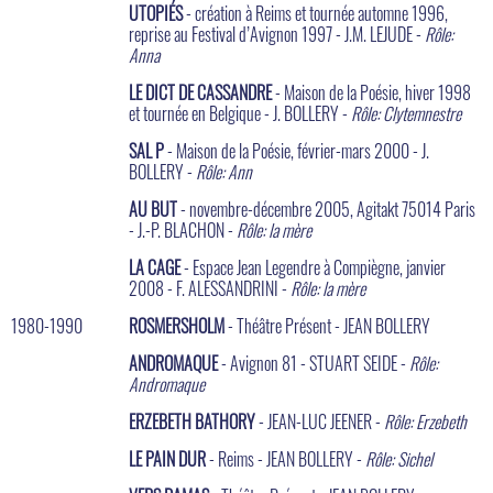
UTOPIÉS
- création à Reims et tournée automne 1996,
reprise au Festival d’Avignon 1997 - J.M. LEJUDE -
Rôle:
Anna
LE DICT DE CASSANDRE
- Maison de la Poésie, hiver 1998
et tournée en Belgique - J. BOLLERY -
Rôle: Clytemnestre
SAL P
- Maison de la Poésie, février-mars 2000 - J.
BOLLERY -
Rôle: Ann
AU BUT
- novembre-décembre 2005, Agitakt 75014 Paris
- J.-P. BLACHON -
Rôle: la mère
LA CAGE
- Espace Jean Legendre à Compiègne, janvier
2008 - F. ALESSANDRINI -
Rôle: la mère
1980-1990
ROSMERSHOLM
- Théâtre Présent - JEAN BOLLERY
ANDROMAQUE
- Avignon 81 - STUART SEIDE -
Rôle:
Andromaque
ERZEBETH BATHORY
- JEAN-LUC JEENER -
Rôle: Erzebeth
LE PAIN DUR
- Reims - JEAN BOLLERY -
Rôle: Sichel