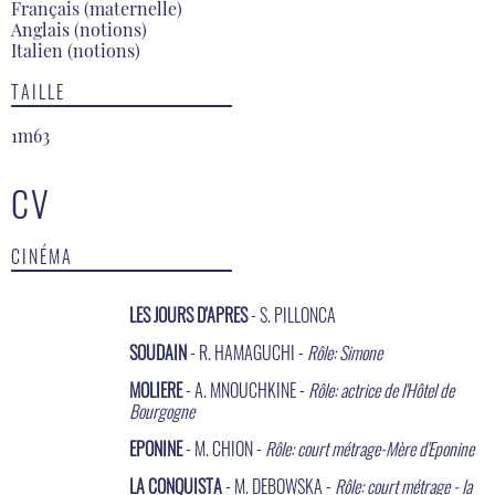
Français (maternelle)
Anglais (notions)
Italien (notions)
TAILLE
1m63
CV
CINÉMA
LES JOURS D'APRES
- S. PILLONCA
SOUDAIN
- R. HAMAGUCHI -
Rôle: Simone
MOLIERE
- A. MNOUCHKINE -
Rôle: actrice de l'Hôtel de
Bourgogne
EPONINE
- M. CHION -
Rôle: court métrage-Mère d'Eponine
LA CONQUISTA
- M. DEBOWSKA -
Rôle: court métrage - la