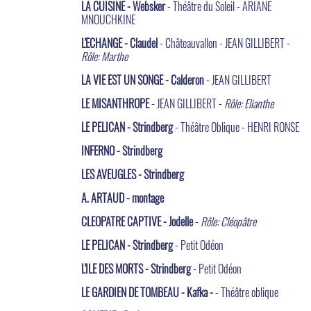
LA CUISINE - Websker
- Théâtre du Soleil - ARIANE
MNOUCHKINE
L'ECHANGE - Claudel
- Châteauvallon - JEAN GILLIBERT -
Rôle: Marthe
LA VIE EST UN SONGE - Calderon
- JEAN GILLIBERT
LE MISANTHROPE
- JEAN GILLIBERT -
Rôle: Elianthe
LE PELICAN - Strindberg
- Théâtre Oblique - HENRI RONSE
INFERNO - Strindberg
LES AVEUGLES - Strindberg
A. ARTAUD - montage
CLEOPATRE CAPTIVE - Jodelle
-
Rôle: Cléopâtre
LE PELICAN - Strindberg
- Petit Odéon
L'ILE DES MORTS - Strindberg
- Petit Odéon
LE GARDIEN DE TOMBEAU - Kafka -
- Théâtre oblique