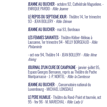
JEANNE AU BUCHER
- octobre 92, Cathédrale Maguelone. -
ENRIQUE PARDO -
Rôle: Jeanne
LE REPOS DU SEPTIEME JOUR
- Théâtre 14, 1er trimestre
93 - JEAN BOLLERY -
Rôle: Démon
JEANNE AU BUCHER
- mai 93, Bordeaux
LES FEMMES SAVANTES
- Théâtre Kléber-Méleau à
Lausanne, 1er trimestre 94 - NELLY BORGEAUD -
Rôle:
Philaminte
- oct-nov 94, Théâtre 14 - JEAN BOLLERY -
Rôle: Mme
Alving
JOURNAL D’UN CURE DE CAMPAGNE
- janvier-juillet 95,
Espace Georges Bernanos, repris au Théâtre de Poche
Montparnasse - J.-P. NORTEL -
Rôle: la Comtesse
JEANNE AU BUCHER
- , Conservatoire national du
Luxembourg - MICHAEL LONSDALE
LE PERE HUMILIE
- Théâtre du Rond-Point et tournée, oct
95 - fev 96 - M. MARECHAL -
Rôle: Lady U