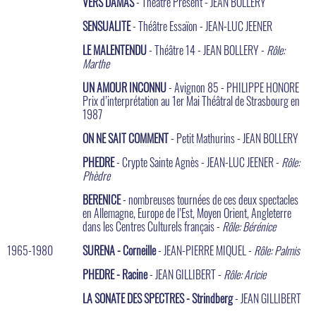
VERS DAMAS
- Théâtre Présent - JEAN BOLLERY
SENSUALITE
- Théâtre Essaïon - JEAN-LUC JEENER
LE MALENTENDU
- Théâtre 14 - JEAN BOLLERY -
Rôle:
Marthe
UN AMOUR INCONNU
- Avignon 85 - PHILIPPE HONORE
Prix d’interprétation au 1er Mai Théâtral de Strasbourg en
1987
ON NE SAIT COMMENT
- Petit Mathurins - JEAN BOLLERY
PHEDRE
- Crypte Sainte Agnès - JEAN-LUC JEENER -
Rôle:
Phèdre
BERENICE
- nombreuses tournées de ces deux spectacles
en Allemagne, Europe de l’Est, Moyen Orient, Angleterre
dans les Centres Culturels français -
Rôle: Bérénice
1965-1980
SURENA - Corneille
- JEAN-PIERRE MIQUEL -
Rôle: Palmis
PHEDRE - Racine
- JEAN GILLIBERT -
Rôle: Aricie
LA SONATE DES SPECTRES - Strindberg
- JEAN GILLIBERT