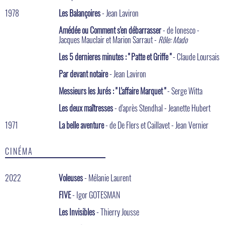
1978
Les Balançoires
- Jean Laviron
Amédée ou Comment s'en débarrasser
- de Ionesco -
Jacques Mauclair et Marion Sarraut -
Rôle: Mado
Les 5 dernieres minutes : " Patte et Griffe "
- Claude Loursais
Par devant notaire
- Jean Laviron
Messieurs les Jurés : " L'affaire Marquet "
- Serge Witta
Les deux maîtresses
- d'après Stendhal - Jeanette Hubert
1971
La belle aventure
- de De Flers et Caillavet - Jean Vernier
CINÉMA
2022
Voleuses
- Mélanie Laurent
FIVE
- Igor GOTESMAN
Les Invisibles
- Thierry Jousse