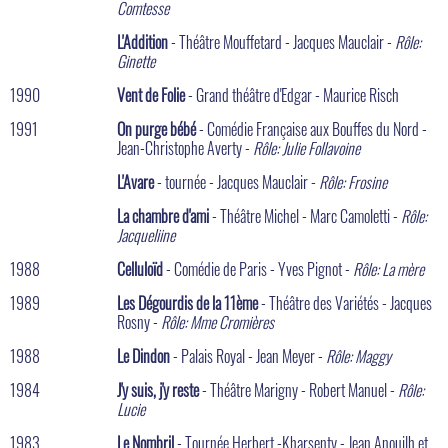
Comtesse
L'Addition
- Théâtre Mouffetard - Jacques Mauclair -
Rôle:
Ginette
1990
Vent de Folie
- Grand théâtre d'Edgar - Maurice Risch
1991
On purge bébé
- Comédie Française aux Bouffes du Nord -
Jean-Christophe Averty -
Rôle: Julie Follavoine
L'Avare
- tournée - Jacques Mauclair -
Rôle: Frosine
La chambre d'ami
- Théâtre Michel - Marc Camoletti -
Rôle:
Jacqueliine
1988
Celluloïd
- Comédie de Paris - Yves Pignot -
Rôle: La mère
1989
Les Dégourdis de la 11ème
- Théâtre des Variétés - Jacques
Rosny -
Rôle: Mme Cromières
1988
Le Dindon
- Palais Royal - Jean Meyer -
Rôle: Maggy
1984
J'y suis, j'y reste
- Théâtre Marigny - Robert Manuel -
Rôle:
Lucie
1983
Le Nombril
- Tournée Herbert -Kharsenty - Jean Anouilh et