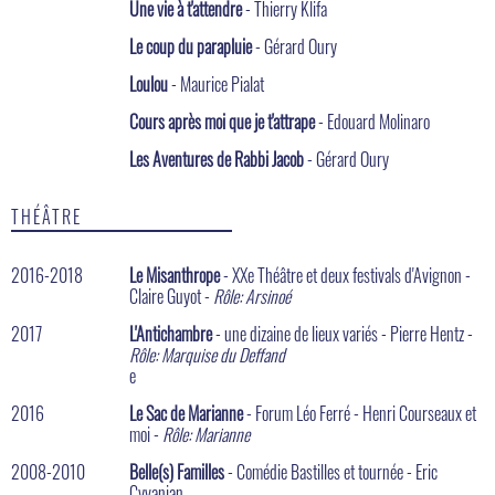
Une vie à t'attendre
- Thierry Klifa
Le coup du parapluie
- Gérard Oury
Loulou
- Maurice Pialat
Cours après moi que je t'attrape
- Edouard Molinaro
Les Aventures de Rabbi Jacob
- Gérard Oury
THÉÂTRE
2016-2018
Le Misanthrope
- XXe Théâtre et deux festivals d'Avignon -
Claire Guyot -
Rôle: Arsinoé
2017
L'Antichambre
- une dizaine de lieux variés - Pierre Hentz -
Rôle: Marquise du Deffand
e
2016
Le Sac de Marianne
- Forum Léo Ferré - Henri Courseaux et
moi -
Rôle: Marianne
2008-2010
Belle(s) Familles
- Comédie Bastilles et tournée - Eric
Cyvanian