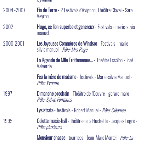
2004 -2007
Fin de Terre
- 2 Festivals d'Avignon, Théâtre Clavel - Sara
Veyron
2002
Hugo, ce lion superbe et genereux
- Festivals - marie-silvia
manuel
2000-2001
Les Joyeuses Commères de Windsor
- Festivals - marie-
silvia manuel -
Rôle: Mrs Page
La légende de Mlle Trottemenue...
- Théâtre Essaïon - José
Valverde
Feu la mère de madame
- festivals - Marie-silvia Manuel -
Rôle: Yvonne
1997
Dimanche prochain
- Théâtre de l'Oeuvre - gerard maro -
Rôle: Sylvie Fontanes
Lysistrata
- festivals - Robert Manuel -
Rôle: Cléonice
1995
Colette music-hall
- théâtre de la Huchette - Jacques Legré -
Rôle: plusieurs
Monsieur chasse
- tournées - Jean-Marc Montel -
Rôle: La